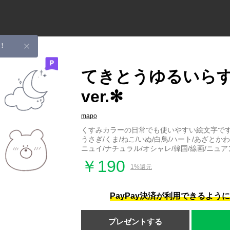
！
てきとうゆるいら
ver.✻
mapo
くすみカラーの日常でも使いやすい絵文字で
うさぎ/くま/ねこ/いぬ/白鳥/ハート/あざとか
ニュイ/ナチュラル/オシャレ/韓国/線画/ニュア
￥190
1%還元
PayPay決済が利用できるよう
プレゼントする