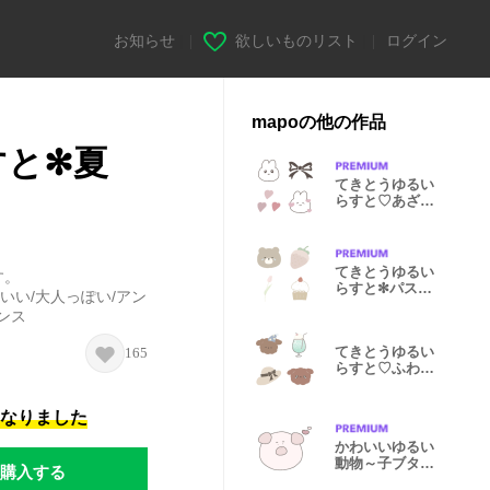
お知らせ
|
欲しいものリスト
|
ログイン
mapoの他の作品
すと✻夏
てきとうゆるい
らすと♡あざと
うさちゃん♡
てきとうゆるい
す。
らすと✻パステ
わいい/大人っぽい/アン
ルver.✻
ンス
てきとうゆるい
165
らすと♡ふわも
こトイプ♡
になりました
かわいいゆるい
動物～子ブタ編
購入する
～