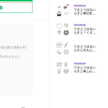
題
てきとうゆるい
らすと❁日常
ver.❁
てきとうゆるい
らすと＊くすみ
カラー＊
てきとうゆるい
客様の購入情報を利
らすと❊大人っ
ぽver.❊
含まれません)
てきとうゆるい
らすと❁ふわふ
わver.❁