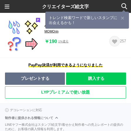
クリエイターズ絵文字
トレンド検索ワードで新しいスタンプに
出会えるかも！
ハートや使える記号絵文字
MOMOrin
￥190
257
1%還元
PayPay決済が利用できるようになりました
プレゼントする
購入する
LYPプレミアムで使い放題
デコレーションに対応
制作者に提供される情報について
LINEヤフー株式会社はスタンプ/絵文字/着せかえ制作者への売上レポートの提供の
ために、お客様の購入情報を利用します。