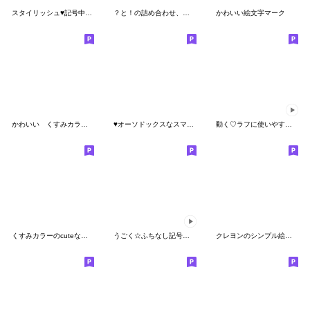
スタイリッシュ♥️記号中心ネオン色絵文字
？と！の詰め合わせ、他。
かわいい絵文字マーク
かわいい くすみカラー絵文字
♥️オーソドックスなスマイル記号絵文字
動く♡ラフに使いやすく②落書きver.
くすみカラーのcuteな絵文字
うごく☆ふちなし記号の絵文字
クレヨンのシンプル絵文字２