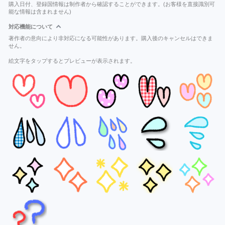
購入日付、登録国情報は制作者から確認することができます。(お客様を直接識別可
能な情報は含まれません)
対応機能について
著作者の意向により非対応になる可能性があります。購入後のキャンセルはできま
せん。
絵文字をタップするとプレビューが表示されます。