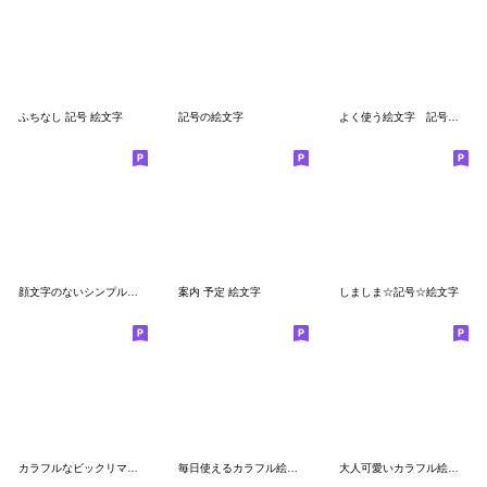
ふちなし 記号 絵文字
記号の絵文字
よく使う絵文字 記号 生活
顔文字のないシンプルな記号
案内 予定 絵文字
しましま☆記号☆絵文字
カラフルなビックリマークとはてなマーク
毎日使えるカラフル絵文字11
大人可愛いカラフル絵文字