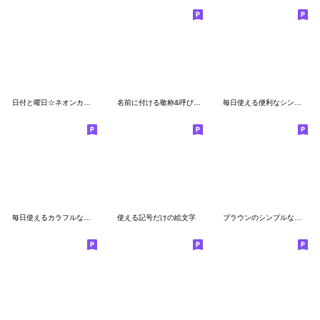
日付と曜日☆ネオンカラーのキラキラ
名前に付ける敬称&呼び名の絵文字
毎日使える便利なシンプル絵文字
毎日使えるカラフルな絵文字7
使える記号だけの絵文字
ブラウンのシンプルな日付カレンダー絵文字