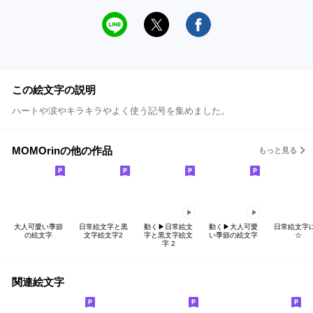
この絵文字の説明
ハートや涙やキラキラやよく使う記号を集めました。
MOMOrinの他の作品
もっと見る
大人可愛い季節
日常絵文字と黒
動く▶日常絵文
動く▶大人可愛
日常絵文字
の絵文字
文字絵文字2
字と黒文字絵文
い季節の絵文字
☆
字 2
関連絵文字