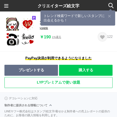
クリエイターズ絵文字
トレンド検索ワードで新しいスタンプに
出会えるかも！
大人ガール♡ごちゃ混ぜmix②
yopink
￥190
122
1%還元
PayPay決済が利用できるようになりました
プレゼントする
購入する
LYPプレミアムで使い放題
デコレーションに対応
制作者に提供される情報について
LINEヤフー株式会社はスタンプ/絵文字/着せかえ制作者への売上レポートの提供の
ために、お客様の購入情報を利用します。