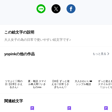
この絵文字の説明
大人女子の為の日常で使いやすい絵文字です♪
yopinkの他の作品
もっと見る
ツヤぷく♡雨の
夏・敬語 スマイ
【3D】ずっと使
大人かわいい❤️
ずっと使え
日【日常】かえ
ル棒人間♡いき
える♡日常うさ
シンプル敬語
スマイルガ
るさん♪
ものmix
ぎちゃん♡
♡ぷっくり
関連絵文字