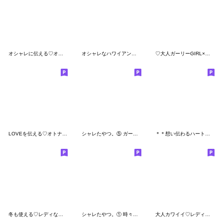
オシャレに伝える♡オトナGIRL mix
オシャレなハワイアン夏の絵文字
♡大人ガーリーGIRL×日本語&英語mix♡
LOVEを伝える♡オトナLady days
シャレたやつ。⑤ ガーリー♡
＊＊想い伝わるハート♡絵文字＊＊
冬も使える♡レディな絵文字
シャレたやつ。① 時々ゼブラ♡
大人カワイイ♡レディな絵文字