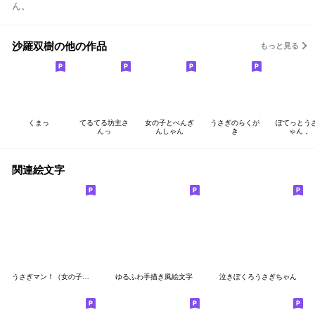
ん。
沙羅双樹の他の作品
もっと見る
くまっ
てるてる坊主さ
女の子とぺんぎ
うさぎのらくが
ぽてっとう
んっ
んしゃん
き
ゃん 。
関連絵文字
うさぎマン！（女の子だけどね）
ゆるふわ手描き風絵文字
泣きぼくろうさぎちゃん