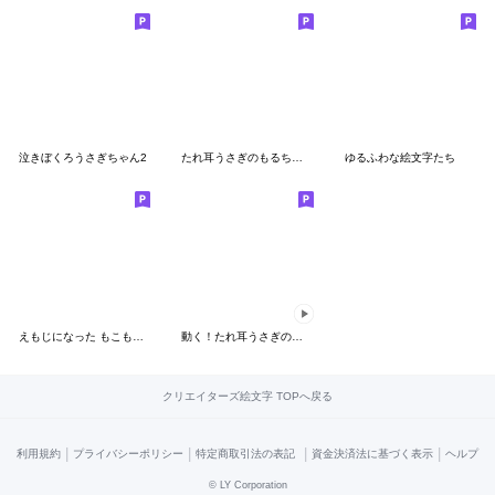
泣きぼくろうさぎちゃん2
たれ耳うさぎのもるちゃん日常編。
ゆるふわな絵文字たち
えもじになった もこもこのくま４
動く！たれ耳うさぎのもるちゃん。
クリエイターズ絵文字 TOPへ戻る
|
|
|
|
利用規約
プライバシーポリシー
特定商取引法の表記
資金決済法に基づく表示
ヘルプ
©
LY Corporation