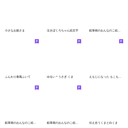
小さなお姫さま
泣きぼくろちゃん絵文字
鉛筆画のおんなのこ絵文字 8（お返事）
ふんわり春風ふいて
ゆるい * うさぎ くま
えもじになった もこもこのくま２
鉛筆画のおんなのこ絵文字 （日々）
鉛筆画のおんなのこ絵文字（ハート）
伝え合うくまと白くま