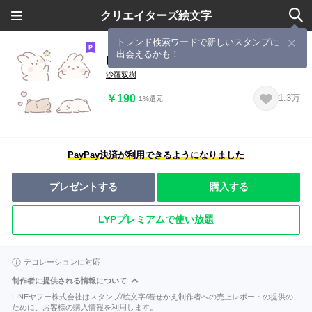
クリエイターズ絵文字
トレンド検索ワードで新しいスタンプに
出会えるかも！
白玉ぴょん子 2
沙羅双樹
￥190
1.3万
1%還元
PayPay決済が利用できるようになりました
プレゼントする
購入する
LYPプレミアムで使い放題
デコレーションに対応
制作者に提供される情報について
LINEヤフー株式会社はスタンプ/絵文字/着せかえ制作者への売上レポートの提供の
ために、お客様の購入情報を利用します。