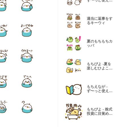
ず〜っと使える
定番シンプル-
適当に返事をす
るキーウィ
夏のもちもちカ
ッパ
もちぴよ -夏を
楽しむひよこた
ち-
もちえなが -
ず〜っと使える
シンプル敬語-
もちぴよ - 株式
投資に目覚める
ぴよ -