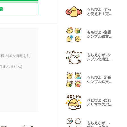
題
もちぴよ -ずっ
と使える！定番
ポーズ-
もちぴよ -定番
シンプル絵文
字-
もちえなが -シ
客様の購入情報を利
ンプル北海道
弁-
含まれません)
もちぴよ -定番
シンプル絵文字
(文字入り)-
ベビぴよ -にわ
とりママのバタ
バタ子育て-
もちえなが -