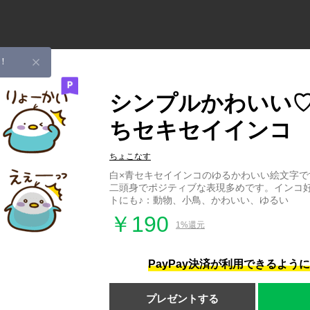
！
シンプルかわいい
ちセキセイインコ
ちょこなす
白×青セキセイインコのゆるかわいい絵文字で
二頭身でポジティブな表現多めです。インコ
トにも♪：動物、小鳥、かわいい、ゆるい
￥190
1%還元
PayPay決済が利用できるよう
プレゼントする