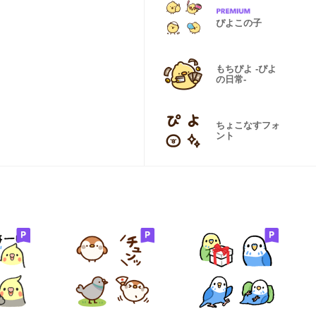
ぴよこの子
もちぴよ -ぴよ
の日常-
ちょこなすフォ
ント