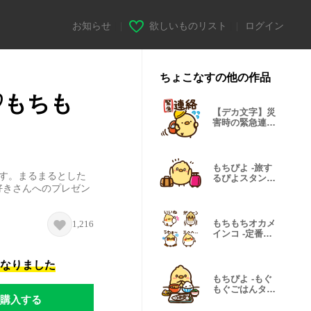
お知らせ
|
欲しいものリスト
|
ログイン
ちょこなすの他の作品
♡もちも
【デカ文字】災
害時の緊急連絡
用スタンプ
もちぴよ -旅す
す。まるまるとした
るぴよスタン
好きさんへのプレゼン
プ-
もちもちオカメ
1,216
インコ -定番シ
ンプル-
になりました
もちぴよ -もぐ
もぐごはんタイ
購入する
ム-