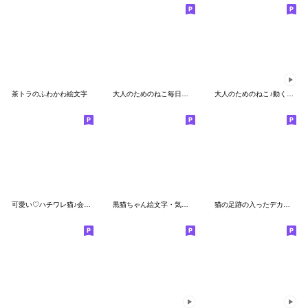
茶トラのふわかわ絵文字
大人のためのねこ毎日ハッピーになる絵文字
大人のためのねこ♪動く大人ガーリー絵文字
可愛い♡ハチワレ猫♪会話で使おう！
黒猫ちゃん絵文字・気持表現ポーズ集。
猫の足跡の入ったデカ絵文字