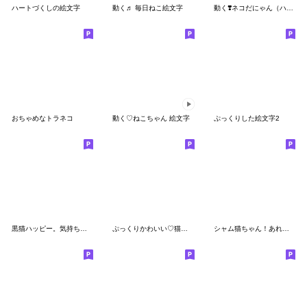
ハートづくしの絵文字
動く♬ 毎日ねこ絵文字
動く❣️ネコだにゃん（ハチワレ）
おちゃめなトラネコ
動く♡ねこちゃん 絵文字
ぷっくりした絵文字2
黒猫ハッピー。気持ちを添える絵文字。
ぷっくりかわいい♡猫の肉球づくし
シャム猫ちゃん！あれこれ絵文字