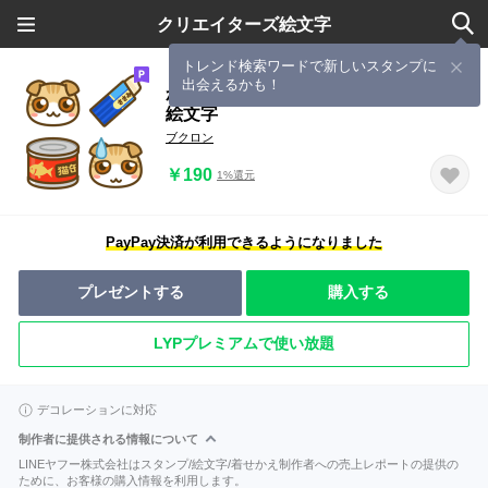
クリエイターズ絵文字
トレンド検索ワードで新しいスタンプに
出会えるかも！
かわいいスコティッシュフォールド★
絵文字
ブクロン
￥190
1%還元
PayPay決済が利用できるようになりました
プレゼントする
購入する
LYPプレミアムで使い放題
デコレーションに対応
制作者に提供される情報について
LINEヤフー株式会社はスタンプ/絵文字/着せかえ制作者への売上レポートの提供の
ために、お客様の購入情報を利用します。