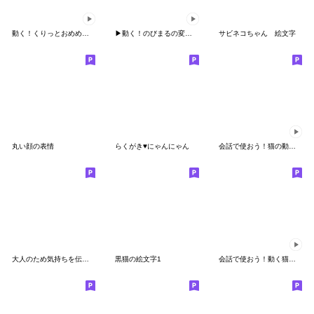
動く！くりっとおめめの三毛猫ちゃん
▶動く！のびまるの変顔絵文字
サビネコちゃん 絵文字
丸い顔の表情
らくがき♥にゃんにゃん
会話で使おう！猫の動く絵文字！
大人のため気持ちを伝えるラブ絵文字
黒猫の絵文字1
会話で使おう！動く猫の絵文字=^_^=