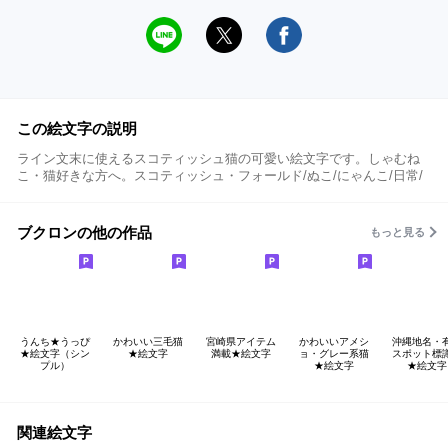
この絵文字の説明
ライン文末に使えるスコティッシュ猫の可愛い絵文字です。しゃむね
こ・猫好きな方へ。スコティッシュ・フォールド/ぬこ/にゃんこ/日常/
ブクロンの他の作品
もっと見る
うんち★うっぴ
かわいい三毛猫
宮崎県アイテム
かわいいアメシ
沖縄地名・
★絵文字（シン
★絵文字
満載★絵文字
ョ・グレー系猫
スポット標
プル）
★絵文字
★絵文字
関連絵文字