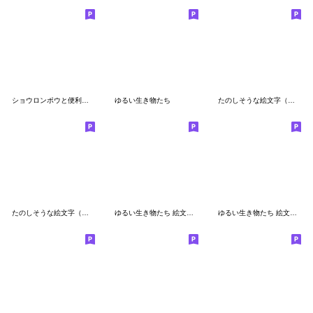
ショウロンポウと便利な絵文字
ゆるい生き物たち
たのしそうな絵文字（白い犬）
たのしそうな絵文字（詰め合わせ7）
ゆるい生き物たち 絵文字 １０
ゆるい生き物たち 絵文字４