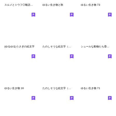
スルメとトウフ◎敬語とあいさつ
ゆるい生き物と秋
ゆるい生き物 73
(ゆるゆる)うさぎの絵文字
たのしそうな絵文字（年中つかえる）
シュールな動物たち⑧ポーズ + アイテム
ゆるい生き物 16
たのしそうな絵文字（うさぎ）
ゆるい生き物 71