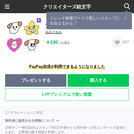
クリエイターズ絵文字
トレンド検索ワードで新しいスタンプに
出会えるかも！
すこやかドッグの絵文字
ねもとねも
￥190
407
1%還元
PayPay決済が利用できるようになりました
プレゼントする
購入する
LYPプレミアムで使い放題
デコレーションに対応
制作者に提供される情報について
LINEヤフー株式会社はスタンプ/絵文字/着せかえ制作者への売上レポートの提供の
ために、お客様の購入情報を利用します。