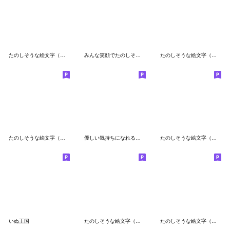
たのしそうな絵文字（ふわふわ白2）
みんな笑顔でたのしそうなスタンプ
たのしそうな絵文字（ハート多め）
たのしそうな絵文字（デレデレしている）
優しい気持ちになれるくしゃかわ絵文字
たのしそうな絵文字（ウォンバット）
いぬ王国
たのしそうな絵文字（いろんな汁が・・）
たのしそうな絵文字（小さい、白い）