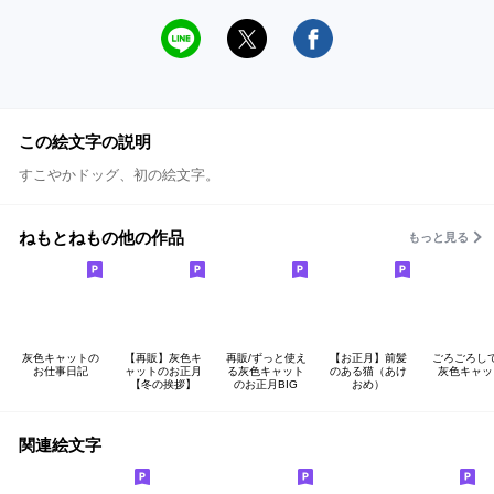
この絵文字の説明
すこやかドッグ、初の絵文字。
ねもとねもの他の作品
もっと見る
灰色キャットの
【再販】灰色キ
再販/ずっと使え
【お正月】前髪
ごろごろし
お仕事日記
ャットのお正月
る灰色キャット
のある猫（あけ
灰色キャッ
【冬の挨拶】
のお正月BIG
おめ）
関連絵文字