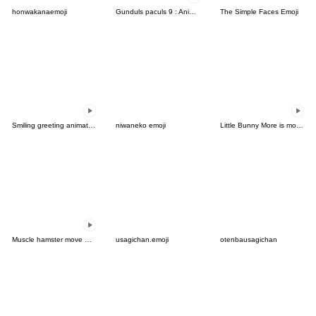
honwakanaemoji
Gunduls paculs 9 : Animated emoji
The Simple Faces Emoji
Smiling greeting animated emoji
niwaneko emoji
Little Bunny More is moving!
Muscle hamster move Emoji
usagichan.emoji
otenbausagichan