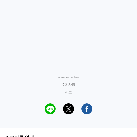
(c)kotsumechan
주의사항
신고