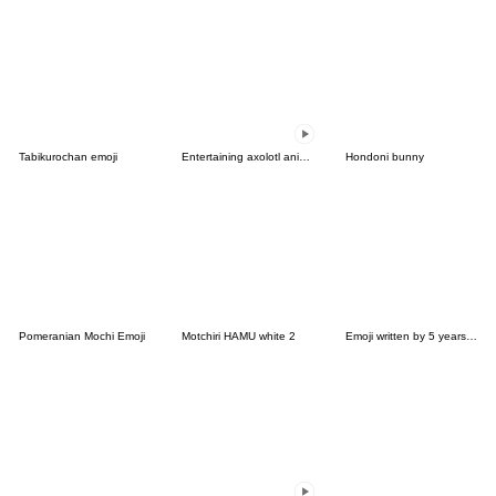
Tabikurochan emoji
Entertaining axolotl animation emoji
Hondoni bunny
Pomeranian Mochi Emoji
Motchiri HAMU white 2
Emoji written by 5 years old