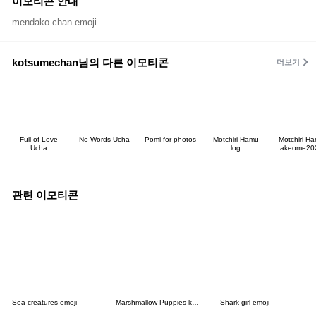
이모티콘 안내
mendako chan emoji .
kotsumechan님의 다른 이모티콘
더보기
Full of Love
No Words Ucha
Pomi for photos
Motchiri Hamu
Motchiri H
Ucha
log
akeome20
관련 이모티콘
Sea creatures emoji
Marshmallow Puppies kitty
Shark girl emoji