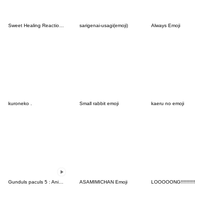
Sweet Healing Reaction Emoji
sarigenai-usagi(emoji)
Always Emoji
kuroneko .
Small rabbit emoji
kaeru no emoji
Gunduls paculs 5 : Animated emoji
ASAMIMICHAN Emoji
LOOOOONG!!!!!!!!!!