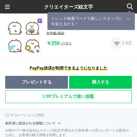
クリエイターズ絵文字
トレンド検索ワードで新しいスタンプに
出会えるかも！
うごく！たのしいねこの絵文字
かやぬ ゆみ
￥250
1.6万
1%還元
PayPay決済が利用できるようになりました
プレゼントする
購入する
LYPプレミアムで使い放題
デコレーションに対応
制作者に提供される情報について
LINEヤフー株式会社はスタンプ/絵文字/着せかえ制作者への売上レポートの提供の
ために、お客様の購入情報を利用します。