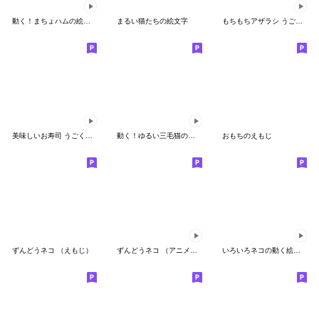
動く！まちょハムの絵文字
まるい猫たちの絵文字
もちもちアザラシ うごく絵文字
美味しいお寿司 うごく絵文字
動く！ゆるい三毛猫の絵文字
おもちのえもじ
ずんどうネコ （えもじ）
ずんどうネコ （アニメえもじ）
いろいろネコの動く絵文字