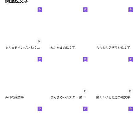
関連絵文字
まんまるペンギン 動く絵文字
ねこたまの絵文字
もちもちアザラシ絵文字
みけの絵文字
まんまるハムスター 動く絵文字
動く！ゆるねこの絵文字