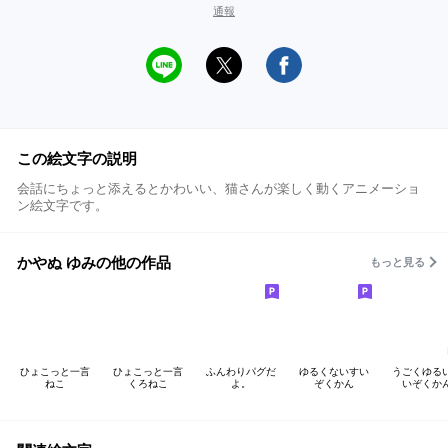
通報
この絵文字の説明
会話にちょっと添えるとかわいい、猫さんが楽しく動くアニメーショ
ン絵文字です。
かやぬ ゆみの他の作品
もっと見る
ひょこっと一言
ひょこっと一言
ふんわりパグだ
ゆるくないすい
うごくゆる
ねこ
くろねこ
よ。
ぞくかん
いぞくか