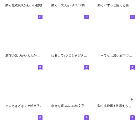
動く北欧風✳︎かわいい動物
動く♡大人かわいい✳︎白黒ねこ
動く♡ずっと使える猫ちゃん絵文字
黒猫の気づかい大人かわいい絵文字
ゆるカワ♪クロときどきミケ絵文字
キャラなし濃い文字♡秋冬
クロときどきミケ絵文字2
幸せを運ぶネコ⭐︎絵文字
動く北欧風✳︎敬語えもじ