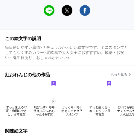
この絵文字の説明
毎日使いやすい黒猫×ナチュラルかわいい絵文字です。ミニスタンプと
しても♡くすみカラー×北欧風で大人女子におすすすめ。敬語・お祝
い・誕生日あり。おしゃれかわいい♪
紅おれんじの他の作品
もっと見る
ずっと使える♡
飛び出す♩毎年
ぷっくり♡毎日
ずっと使える♡
まいにち敬
夏・梅雨にやさ
使える♡ふわち
使えるデカ文字
春にやさしい日
ナチュラルカ
しい日常言葉
ゃん冬&年賀
スタンプ
常言葉
ルの絵文
関連絵文字