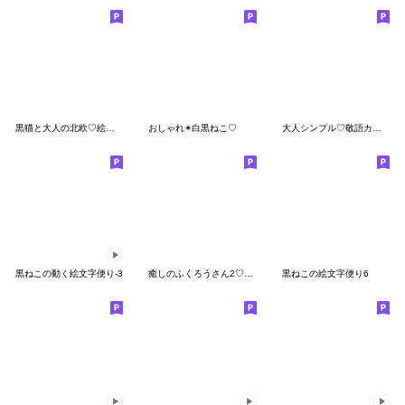
黒猫と大人の北欧♡絵文字
おしゃれ✴︎白黒ねこ♡
大人シンプル♡敬語カフェカラー
黒ねこの動く絵文字便り-3
癒しのふくろうさん2♡シンプル
黒ねこの絵文字便り6