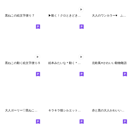
黒ねこの絵文字便り 7
▶動く！クロときどきミケ絵文字
大人のワンカラー♥ ふんわり絵文字
黒ねこの動く絵文字便り-5
絵本みたいな＊動く＊ねこねこねこ
北欧風✴︎かわいい動物敬語
大人ガーリー♡黒ねこのほっこり絵文字
キラキラ猫シルエット絵文字
赤と黒の大人かわいい絵文字♡