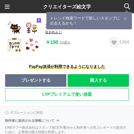
クリエイターズ絵文字
トレンド検索ワードで新しいスタンプに
出会えるかも！
大人の黒ねこ×シンプル可愛い♪
紅おれんじ
￥190
1,914
1%還元
PayPay決済が利用できるようになりました
プレゼントする
購入する
LYPプレミアムで使い放題
デコレーションに対応
制作者に提供される情報について
LINEヤフー株式会社はスタンプ/絵文字/着せかえ制作者への売上レポートの提供の
ために、お客様の購入情報を利用します。