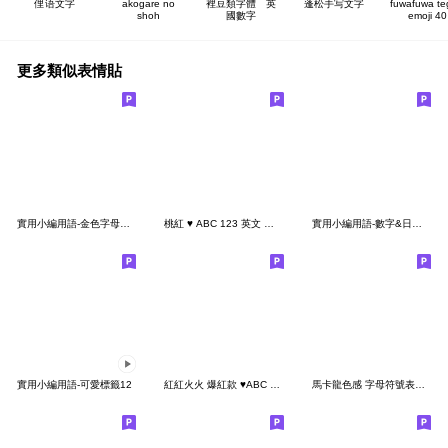
俚语文字
akogare no
裡豆類字體 英
蓬松手写文字
fuwafuwa te
shoh
國數字
emoji 40
更多類似表情貼
實用小編用語-金色字母數字
桃紅 ♥ ABC 123 英文 數字 字母
實用小編用語-數字&日期&價格
實用小編用語-可愛標籤12
紅紅火火 爆紅款 ♥ABC 123 英文 數字 字母
馬卡龍色感 字母符號表情貼