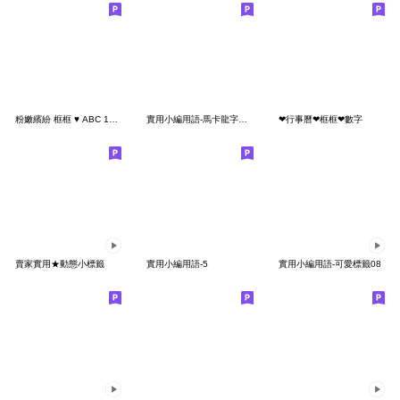
粉嫩繽紛 框框 ♥ ABC 123 英文 數字 字母
實用小編用語-馬卡龍字母數字2
❤行事曆❤框框❤數字
賣家實用★動態小標籤
實用小編用語-5
實用小編用語-可愛標籤08