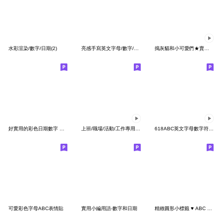
水彩渲染/數字/日期(2)
亮感手寫英文字母/數字/幾何符號 (糖果色)
搗灰貓和小可愛們★賣家實用標籤-動態貼
好實用的彩色日期數字 更新版
上班/職場/活動/工作專用標籤動態表情貼
618ABC英文字母數字符號表情貼2 (閃爍效果)
可愛彩色字母ABC表情貼
實用小編用語-數字和日期
精緻圓形小標籤 ♥ ABC 123 英文 數字 字母