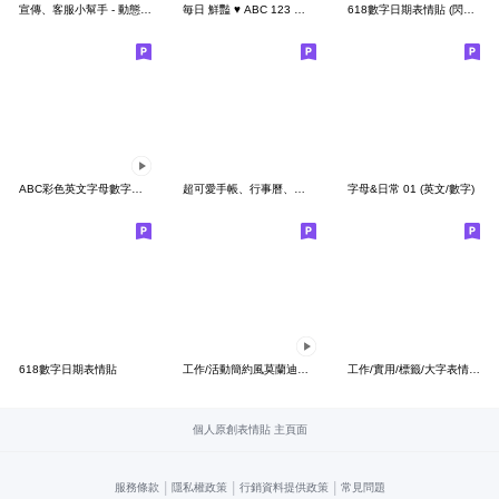
宣傳、客服小幫手 - 動態版 5
毎日 鮮豔 ♥ ABC 123 英文 數字 字母
618數字日期表情貼 (閃爍效果)
ABC彩色英文字母數字動態表情貼
超可愛手帳、行事曆、日記本、手寫標籤貼6
字母&日常 01 (英文/數字)
618數字日期表情貼
工作/活動簡約風莫蘭迪色動態表情貼
工作/實用/標籤/大字表情貼 2.0
個人原創表情貼 主頁面
|
|
|
服務條款
隱私權政策
行銷資料提供政策
常見問題