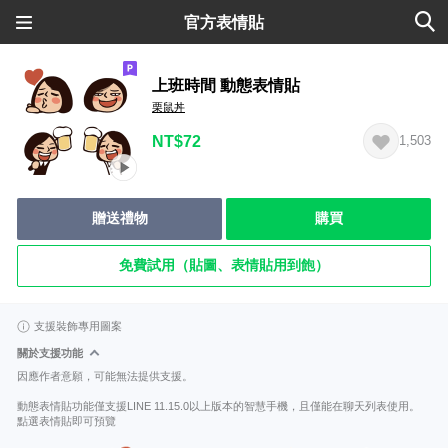
官方表情貼
上班時間 動態表情貼
栗鼠丼
NT$72
1,503
贈送禮物
購買
免費試用（貼圖、表情貼用到飽）
支援裝飾專用圖案
關於支援功能
因應作者意願，可能無法提供支援。
動態表情貼功能僅支援LINE 11.15.0以上版本的智慧手機，且僅能在聊天列表使用。
點選表情貼即可預覽