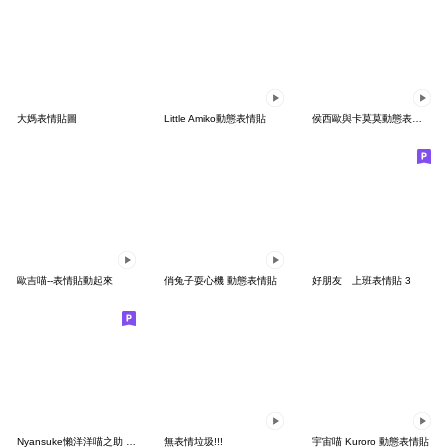
大媽表情貼圖
Little Amiko動態表情貼
侯西歐與卡莫莫動態表情貼
歐吉喵--表情貼動起來
俏兔子耍心機 動態表情貼
好朋友 上班表情貼 3
Nyansuke懶洋洋喵之助 表情貼第二彈
無表情垃圾!!!
宇宙喵 Kuroro 動態表情貼