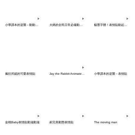
小學課本的逆襲－動動表情貼
大媽的全民日常必備動態表情貼
貓墨字體！表情貼動起乃！！
瘋狂邦妮的可愛表情貼
Jay the Rabbit Animated Emoji
小學課本的逆襲－表情貼
金桃Baby表情貼動滋動滋
郝完美動態表情貼
The moving man