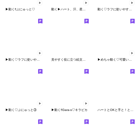
▶︎動く‼︎ぷにゅっと♡
動く▶ハート、汗、星、！？の絵文字
動く♡ラフに使いやすく②落書きver.
▶︎動く♡ラフに使いやすく⑧
見やすく役に立つ絵文字（カラフル☆）
▶︎めちゃ動く♡可愛いヤツ
▶︎動く♡ぷにゅっと③
▶︎動く‼︎Gara-s♡キラピカ
ハートとOKと手と！と？の絵文字