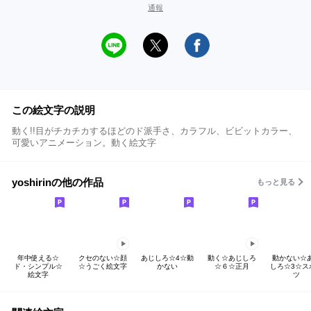
通報
この絵文字の説明
動く!!目がチカチカするほどのド派手さ、カラフル、ビビットカラー、
可愛いアニメーション。動く絵文字
yoshirinの他の作品
もっと見る
年中使える☆
クセのない☆顔
あじしろ☆4☆動
動く☆あじしろ
動かない☆
ド・シンプル☆
☆うごく絵文字
かない
☆６☆正月
しろ☆3☆ス
絵文字
ツ