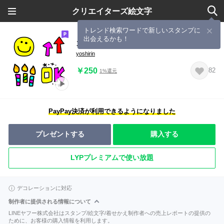
クリエイターズ絵文字
トレンド検索ワードで新しいスタンプに
出会えるかも！
カラフル ビビット うごく絵文字
yoshirin
￥250
82
1%還元
PayPay決済が利用できるようになりました
プレゼントする
購入する
LYPプレミアムで使い放題
デコレーションに対応
制作者に提供される情報について
LINEヤフー株式会社はスタンプ/絵文字/着せかえ制作者への売上レポートの提供の
ために、お客様の購入情報を利用します。