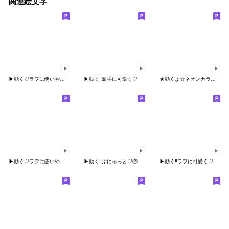
関連絵文字
▶︎動く♡ラフに使いやすく⑦
▶︎動く‼︎派手に可愛く♡
★動くよ☆ネオンカラー絵文字oO☆★☆
▶︎動く♡ラフに使いやすく⑥
▶︎動く‼︎ぷにゅっと♡②
▶︎動く‼︎ラフに可愛く♡