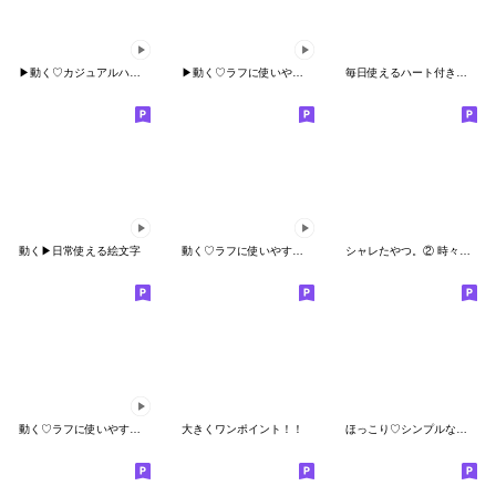
▶︎動く♡カジュアルハンドサインと絵文字
▶︎動く♡ラフに使いやすく⑤
毎日使えるハート付き絵文字
動く▶日常使える絵文字
動く♡ラフに使いやすく③落書きver.
シャレたやつ。② 時々ヒョウ柄♡
動く♡ラフに使いやすく①
大きくワンポイント！！
ほっこり♡シンプルな絵文字 2