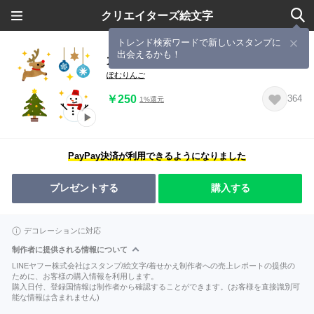
クリエイターズ絵文字
トレンド検索ワードで新しいスタンプに
出会えるかも！
大人可愛い♡冬の動く水彩絵文字
ぽむりんご
￥250
364
1%還元
PayPay決済が利用できるようになりました
プレゼントする
購入する
デコレーションに対応
制作者に提供される情報について
LINEヤフー株式会社はスタンプ/絵文字/着せかえ制作者への売上レポートの提供の
ために、お客様の購入情報を利用します。
購入日付、登録国情報は制作者から確認することができます。(お客様を直接識別可
能な情報は含まれません)