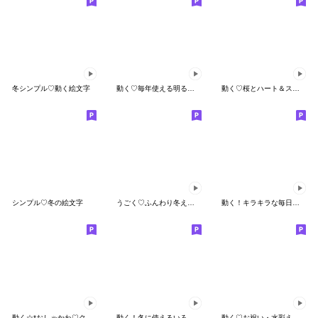
冬シンプル♡動く絵文字
動く♡毎年使える明るいお正月♡＊冬＊
動く♡桜とハート＆スマイル
シンプル♡冬の絵文字
うごく♡ふんわり冬えもじ♡
動く！キラキラな毎日をお祝いしよう！1st
動く☆*おしゃかわ♡クリスマス
動く！冬に使えるいろいろ絵文字
動く♡お祝い・水彩えほん 絵文字