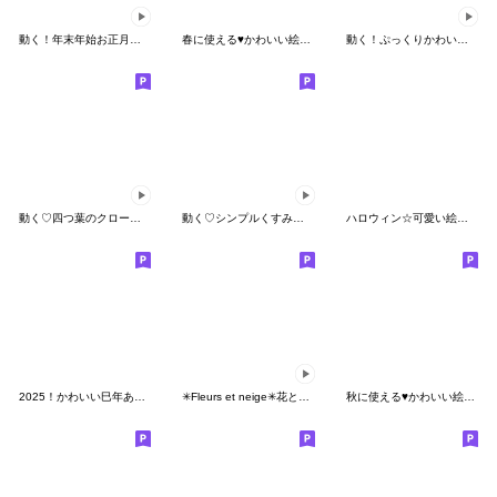
動く！年末年始お正月絵文字。
春に使える♥かわいい絵文字たち
動く！ぷっくりかわいい絵文字３
動く♡四つ葉のクローバー
動く♡シンプルくすみカラー(白フチあり)
ハロウィン☆可愛い絵文字
2025！かわいい巳年あけおめ年賀絵文字
✳︎Fleurs et neige✳︎花と雪の絵文字♡
秋に使える♥かわいい絵文字たち