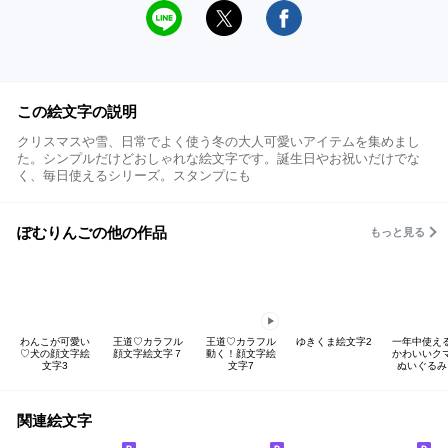
この絵文字の説明
クリスマスや雪、日常でよく使う冬の大人可愛いアイテムを集めまし
た。シンプルだけどおしゃれな絵文字です。誕生日やお祝いだけでな
く、毎日使えるシリーズ。スタンプにも
ぽむりんごの他の作品
もっと見る
わんこが可愛い
王道♡カラフル
王道♡カラフル
ゆきくま絵文字2
一年中使え
♡犬の顔文字絵
顔文字絵文字７
動く！顔文字絵
かわいいク
文字3
文字7
ぬいぐるみ
関連絵文字