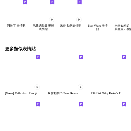
阿拉丁 表情貼
玩具總動員 動態
米奇 動態表情貼
Star Wars 表情
米奇＆米妮
表情貼
貼
典畫風）表
更多類似表情貼
[Move] Ortho-kun Emoji
▶︎會動的＊Care Bears♡貼圖
FUJIYA Milky Peko's Emoji