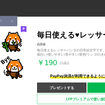
！
毎日使える♥レッサ
のきゆ
毎日使えるレッサーパンダの日常絵文字です。
面白い/使いやすい/見やすい/茶色/リンゴ/のき
￥190
1%還元
PayPay決済が利用できるよう
プレゼントする
LYPプレミアムで使い放