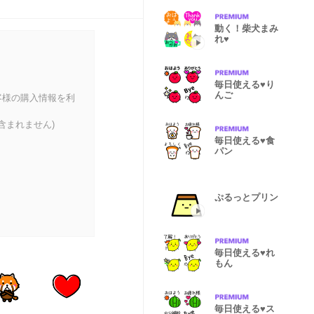
動く！柴犬まみ
れ♥
毎日使える♥り
んご
客様の購入情報を利
含まれません)
毎日使える♥食
パン
ぷるっとプリン
毎日使える♥れ
もん
毎日使える♥ス