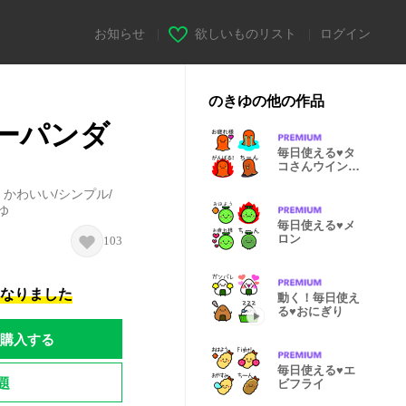
お知らせ
|
欲しいものリスト
|
ログイン
のきゆの他の作品
ーパンダ
毎日使える♥タ
コさんウインナ
ー
かわいい/シンプル/
ゆ
毎日使える♥メ
ロン
103
になりました
動く！毎日使え
る♥おにぎり
購入する
毎日使える♥エ
題
ビフライ