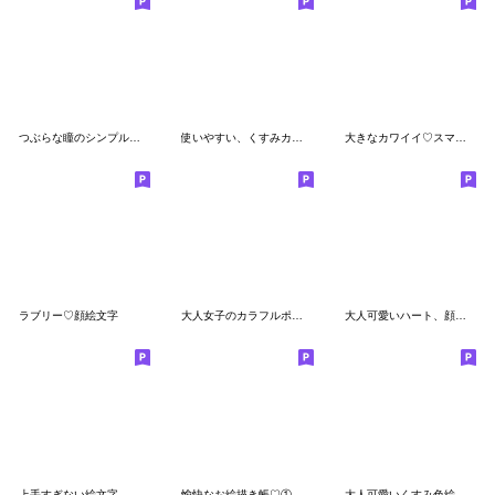
つぶらな瞳のシンプル絵文字
使いやすい、くすみカラフル絵文字
大きなカワイイ♡スマイル
ラブリー♡顔絵文字
大人女子のカラフルポップな日常絵文字
大人可愛いハート、顔などの絵文字
上手すぎない絵文字
愉快なお絵描き帳♡①
大人可愛いくすみ色絵文字のぷにぷにver.