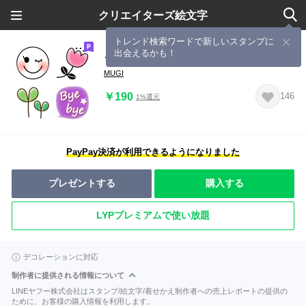
クリエイターズ絵文字
トレンド検索ワードで新しいスタンプに
出会えるかも！
シンプルスマイル♡絵文字
MUGI
￥190
146
1%還元
PayPay決済が利用できるようになりました
プレゼントする
購入する
LYPプレミアムで使い放題
デコレーションに対応
制作者に提供される情報について
LINEヤフー株式会社はスタンプ/絵文字/着せかえ制作者への売上レポートの提供の
ために、お客様の購入情報を利用します。