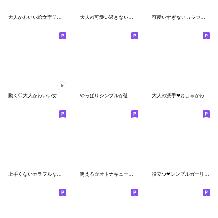
大人かわいい絵文字♡プラス敬語
大人の可愛い過ぎないシンプル絵文字
可愛いすぎないカラフルシンプル絵文字
動く♡大人かわいい女子♡
やっぱりシンプルが使いやすい！
大人の派手❤おしゃかわゆるパステル絵文字
上手くないカラフルな絵文字
使える☆オトナキュート絵文字♩2
役立つ❤シンプルガーリーゆるかわスマイル