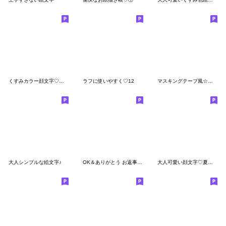
くすみカラー顔文字♡絵文字
ラフに使いやすく♡12
マスキングテープ風☆柄絵文字
大人シンプルな絵文字♪
OK＆ありがとう お返事絵文字♩
大人可愛い顔文字♡夏♡静止版