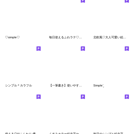
♡simple♡
毎日使えるふわラテ♡絵文字
北欧風♡大人可愛い絵文字
シンプル＊カラフル
【一筆書き】使いやすい♪おしゃれ絵文字♡
Simple¨̮
使える◎!!!ふんわり 優しい 絵文字☺︎*
くすみカラー絵文字セット
毎日のシンプル絵文字