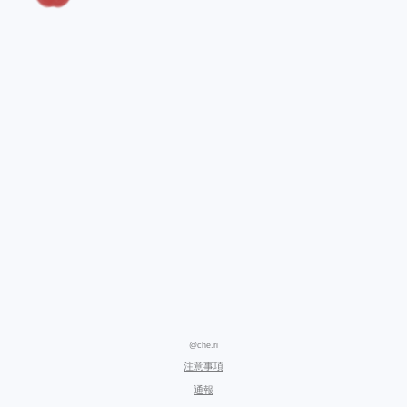
@che.ri
注意事項
通報