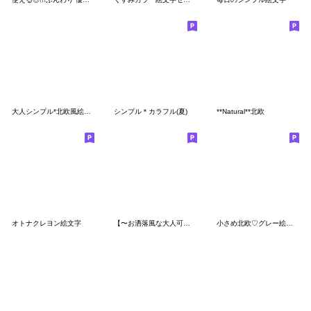
大人シンプル*北欧風絵文字
シンプル＊カラフル(夏)
**Natural**北欧
オトナクレヨン絵文字
【〜お洒落風な大人可愛い装飾＊絵文字〜】
小さめ北欧♡グレー絵文字