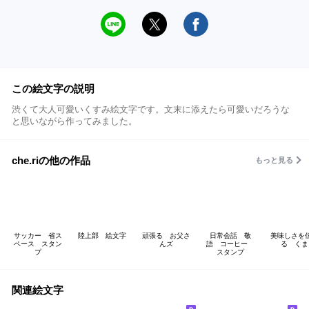
この絵文字の説明
渋くて大人可愛いくすみ絵文字です。文末に添えたら可愛いだろうな
と思いながら作ってみました。
che.riの他の作品
もっと見る
サッカー 省ス
陸上部 絵文字
頑張る お父さ
日常会話 敬
美味しさを
ペース スタン
んズ
語 コーヒー
る くま
プ
スタンプ
関連絵文字