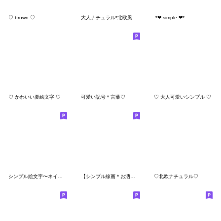
♡ brown ♡
大人ナチュラル*北欧風絵文字
.*❤︎ simple ❤︎*.
♡ かわいい夏絵文字 ♡
可愛い記号＊言葉♡
♡ 大人可愛いシンプル ♡
シンプル絵文字〜ネイビーcolor〜
【シンプル線画＊お洒落絵文字】
♡北欧ナチュラル♡