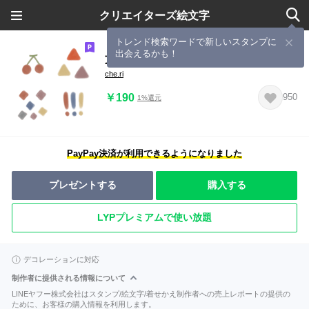
クリエイターズ絵文字
トレンド検索ワードで新しいスタンプに
出会えるかも！
文末に大人かわいいくすみ絵文字
che.ri
￥190
950
1%還元
PayPay決済が利用できるようになりました
プレゼントする
購入する
LYPプレミアムで使い放題
デコレーションに対応
制作者に提供される情報について
LINEヤフー株式会社はスタンプ/絵文字/着せかえ制作者への売上レポートの提供の
ために、お客様の購入情報を利用します。