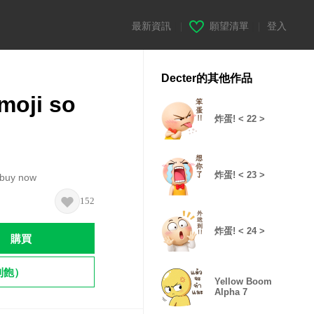
最新資訊
|
願望清單
|
登入
Decter的其他作品
moji so
炸蛋! < 22 >
炸蛋! < 23 >
, buy now
152
炸蛋! < 24 >
購買
到飽）
Yellow Boom
Alpha 7