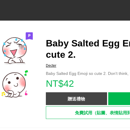
Baby Salted Egg E
cute 2.
Decter
Baby Salted Egg Emoji so cute 2. Don't think
NT$42
贈送禮物
免費試用（貼圖、表情貼用