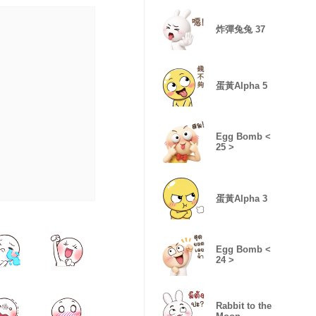
炸彈兔兔 37
蛋黃Alpha 5
Egg Bomb <
25 >
蛋黃Alpha 3
Egg Bomb <
24 >
Rabbit to the