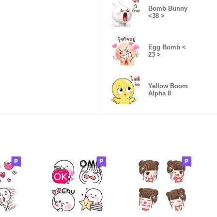
Bomb Bunny
<38 >
Egg Bomb <
23 >
Yellow Boom
Alpha 8