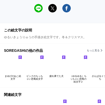
この絵文字の説明
ゆるいきょうりゅうの手描き絵文字です。冬＆クリスマス。
SOREGASHIの他の作品
もっと見る
まゆげのねこ絵
ピンクのちっち
疲れ果てた犬
（ゆるゆる）ち
がんばるト
文字
ゃい恐竜絵文字
っちゃい恐竜の
ち
絵文字２
関連絵文字