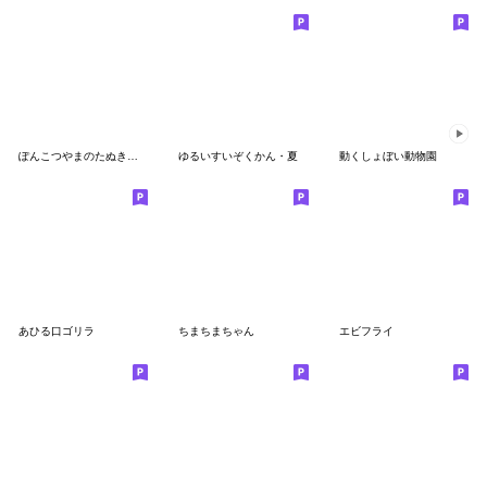
ぽんこつやまのたぬきちゃんえもじ
ゆるいすいぞくかん・夏
動くしょぼい動物園
あひる口ゴリラ
ちまちまちゃん
エビフライ