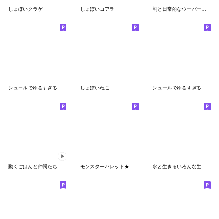
しょぼいクラゲ
しょぼいコアラ
割と日常的なウーパールーパー(絵文字)
シュールでゆるすぎるミニゴリラ
しょぼいねこ
シュールでゆるすぎるミニゴリラ②
動くごはんと仲間たち
モンスターパレット★絵文字
水と生きるいろんな生きもの絵文字