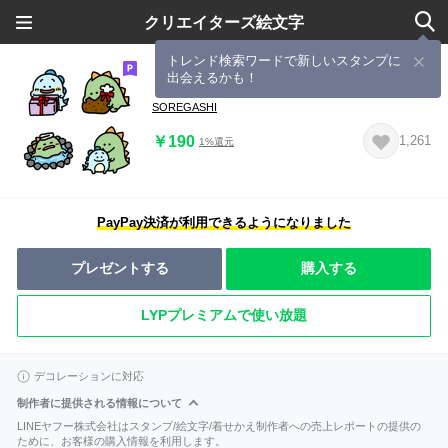
クリエイターズ絵文字
トレンド検索ワードで新しいスタンプに
出会えるかも！
（ゆるゆる）恐竜の絵文字４（冬）
SOREGASHI
￥190
1,261
1%還元
PayPay決済が利用できるようになりました
プレゼントする
購入する
LYPプレミアムで使い放題
デコレーションに対応
制作者に提供される情報について
LINEヤフー株式会社はスタンプ/絵文字/着せかえ制作者への売上レポートの提供の
ために、お客様の購入情報を利用します。