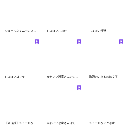
シュールなミニモンスター
しょぼいこぶた
しょぼい怪獣
しょぼいゴリラ
かわいい恐竜さんのシンプル絵文字
海辺のいきもの絵文字
【過保護】シュールなミニ恐竜
かわいい恐竜さんぼんやり光るネオン絵文字
シュールなミニ恐竜