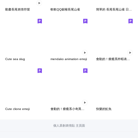
動畫長尾表情符號
軟軟QQ銀喉長尾山雀
簡單的 長尾長尾山雀 日常對話
Cute sea slug
mendako animation emoji
會動的！療癒系炸蝦表情符號
Cute clione emoji
會動的！療癒系小奇異鳥表情符號
快樂的魟魚
個人原創表情貼 主頁面