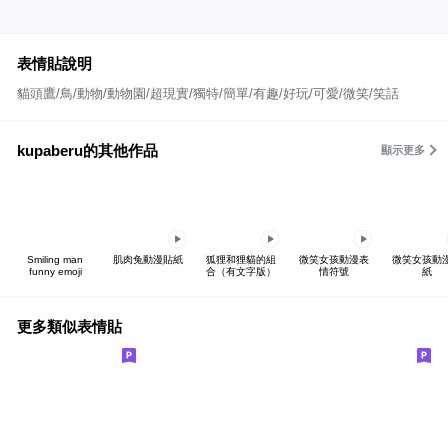
表情貼說明
貓頭鷹/鳥/動物/動物園/超現實/獨特/簡單/有趣/好玩/可愛/微笑/笑話
kupaberu的其他作品
顯示更多
Smiling man
肌肉兔動漫貼紙
狐狸和狸貓的組
微笑女孩動漫表
微笑女孩動
funny emoji
合（有文字版）
情符號
紙
更多類似表情貼