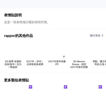
表情貼說明
這是一張表情很討厭的表情符號。
rappor的其他作品
顯示更多
3D 緞帶 玫瑰和
2027年（羊年）
2027年新年快樂
3D Meetan
勞動、國王
花束/新年 / 生日
吉祥歌留多紙牌
PP
Sheep - 祝您
民的土地 J
/ 聖誕節
2027年新年快樂
更多類似表情貼