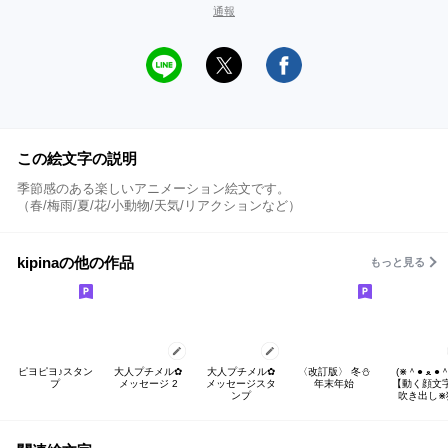
通報
この絵文字の説明
季節感のある楽しいアニメーション絵文です。
（春/梅雨/夏/花/小動物/天気/リアクションなど）
kipinaの他の作品
もっと見る
ピヨピヨ♪スタン
大人プチメル✿
大人プチメル✿
〈改訂版〉 冬⛄
(⋇＾● ﻌ ●＾⍝)
プ
メッセージ 2
メッセージスタ
年末年始
【動く顔文
ンプ
吹き出し⋇