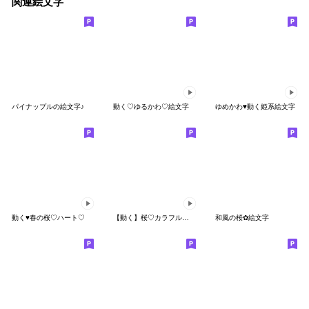
関連絵文字
パイナップルの絵文字♪
動く♡ゆるかわ♡絵文字
ゆめかわ♥動く姫系絵文字
動く♥春の桜♡ハート♡
【動く】桜♡カラフル絵文字
和風の桜✿絵文字