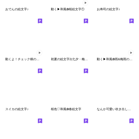
おでんの絵文字♪
動く▶︎和風✿桜絵文字①
お寿司の絵文字♪
動くよ！チェック柄のあいさつ絵文字
初夏の絵文字2(七夕・梅雨・あじさい・傘)
動く▶︎和風✿雨&梅雨の絵文字
スイカの絵文字♪
桜色♡和風✿春絵文字
なんか可愛い吹き出し絵文字(ひとこと3)