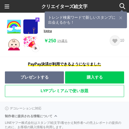
クリエイターズ絵文字
トレンド検索ワードで新しいスタンプに
出会えるかも！
【▶動く】＊春夏の絵文字＊
kipina
￥250
10
1%還元
PayPay決済が利用できるようになりました
プレゼントする
購入する
LYPプレミアムで使い放題
デコレーションに対応
制作者に提供される情報について
LINEヤフー株式会社はスタンプ/絵文字/着せかえ制作者への売上レポートの提供の
ために、お客様の購入情報を利用します。