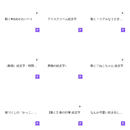
動く♥ゆめかわハート
アイスクリーム絵文字
動く！リアルなうさぎ絵文字
（動画）絵文字・時間帯/季節/天気2
果物の絵文字♪
動く♡ねこちゃん 絵文字
桜づくしの「かっこ」と「デコライン」
【動く】春の行事 絵文字
なんか可愛い吹き出し絵文字(天気)