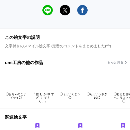
この絵文字の説明
文字付きのスマイル絵文字♪定番のコメントをまとめました(^^)
umi工房の他の作品
もっと見る
◯おちゃのこサ
『 推 し が 尊 す
◯うぶいくま５
◯らぶいうさぎ
◯あると便
イサイ◯
ぎ て ぴ え
◯
19◯
ぺこりスマ
ん。』
◯
関連絵文字