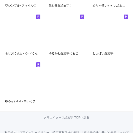
♡シンプル×スマイル♡
伝わる顔絵文字!!
めちゃ使いやすい絵文字や～ん１２
もじおくんとハンドくん
ゆるかわ顔文字えもじ
しょぼい顔文字
ゆるかわいい 白いくま
クリエイターズ絵文字 TOPへ戻る
|
|
|
|
利用規約
プライバシーポリシー
特定商取引法の表記
資金決済法に基づく表示
ヘルプ