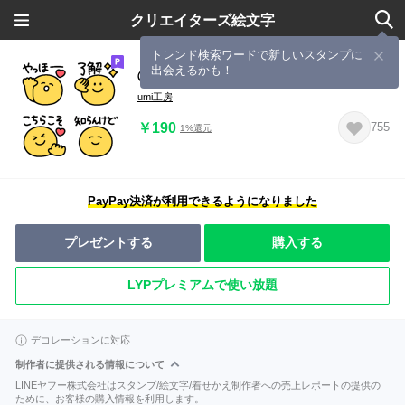
クリエイターズ絵文字
トレンド検索ワードで新しいスタンプに
出会えるかも！
◯すまいるメッセージ◯
umi工房
￥190
755
1%還元
PayPay決済が利用できるようになりました
プレゼントする
購入する
LYPプレミアムで使い放題
デコレーションに対応
制作者に提供される情報について
LINEヤフー株式会社はスタンプ/絵文字/着せかえ制作者への売上レポートの提供の
ために、お客様の購入情報を利用します。