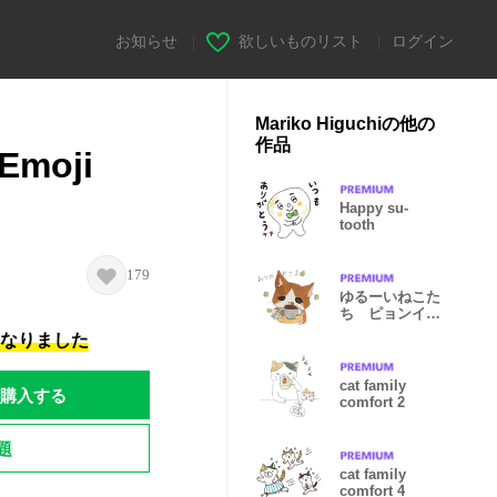
お知らせ
|
欲しいものリスト
|
ログイン
Mariko Higuchiの他の
作品
 Emoji
Happy su-
tooth
179
ゆるーいねこた
ち ピョンイラ
スト
になりました
cat family
購入する
comfort 2
題
cat family
comfort 4