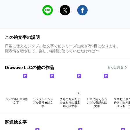
この絵文字の説明
日常に使えるシンプル絵文字で前シリーズに続き2作目になります。
顔表情を増やして、楽しい会話に使っていただければ〜
Drawave LLCの他の作品
もっと見る
シンプル日常♪絵
カラフル！シン
まちこちゃんと
日常に使えるシ
簡単あいさ
文字
プル日常★絵文
ひまわりの日常
ンプル敬語の絵
返信、吹き
字
動く絵文字
文字
メッセー
関連絵文字