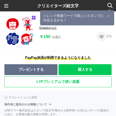
クリエイターズ絵文字
トレンド検索ワードで新しいスタンプに
出会えるかも！
シンプル日常♫絵文字vol.2
Drawave LLC
￥190
276
1%還元
PayPay決済が利用できるようになりました
プレゼントする
購入する
LYPプレミアムで使い放題
デコレーションに対応
制作者に提供される情報について
LINEヤフー株式会社はスタンプ/絵文字/着せかえ制作者への売上レポートの提供の
ために、お客様の購入情報を利用します。