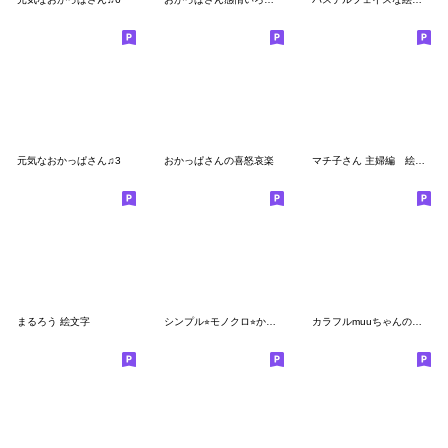
元気なおかっぱさん♫3
おかっぱさんの喜怒哀楽
マチ子さん 主婦編 絵文字
まるろう 絵文字
シンプル⭐︎モノクロ⭐︎かわいい 絵文字
カラフルmuuちゃんのお顔の絵文字