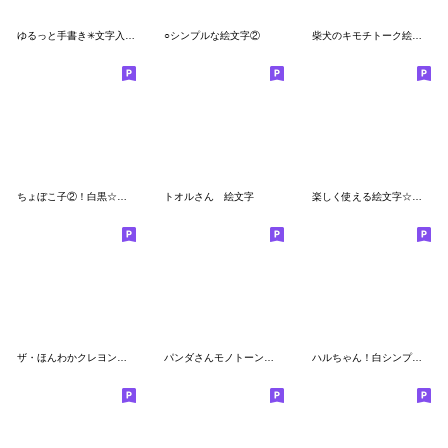
ゆるっと手書き✳︎文字入り絵文字【毎日】
○シンプルな絵文字②
柴犬のキモチトーク絵文字
ちょぼこ子②！白黒☆絵文字
トオルさん 絵文字
楽しく使える絵文字☆基本
ザ・ほんわかクレヨン画絵文字集【冬】
パンダさんモノトーン絵文字セット
ハルちゃん！白シンプル♡毎日使える絵文字