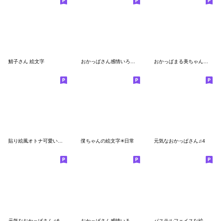
鯖子さん 絵文字
おかっぱさん感情いろいろパート4の巻
おかっぱまる美ちゃんの絵文字
貼り絵風オトナ可愛いレディ♡絵文字
僕ちゃんの絵文字✳︎日常
元気なおかっぱさん♫4
元気なおかっぱさん♫6
おかっぱさん感情いろいろパート2の巻
パステルフェイスな絵文字たち