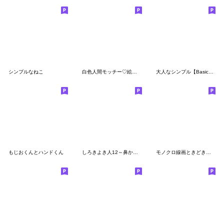
シンプルなねこ
白色人間モッチー♡絵文字【死語】
大人なシンプル【Basic】♡絵文字
もじおくんとハンドくん
しろきよき人12～鼻からピスタチオ
モノクロ線画ときどき色♡絵文字