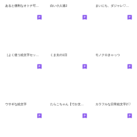
あると便利なオトナ可愛い♡絵文字
白い小人達2
まいにち、ダジャレ♡絵文字♡ミニスタンプ
［よく使う絵文字セット］
くま太の1日
モノクロきゃっつ
ウサギな絵文字
たらこちゃん【でか文字】吹き出し絵文字
カラフルな日常絵文字2♡