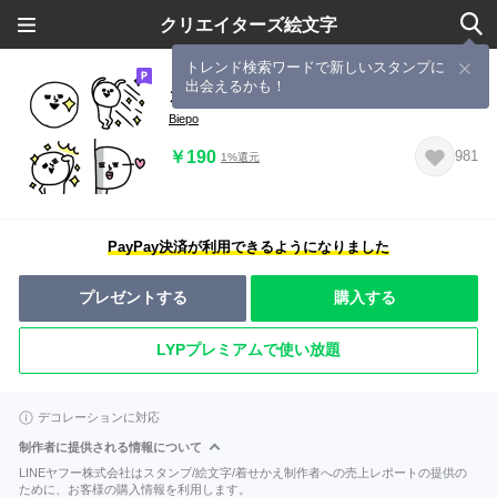
クリエイターズ絵文字
トレンド検索ワードで新しいスタンプに
出会えるかも！
ガンバルくん1
Biepo
￥190
981
1%還元
PayPay決済が利用できるようになりました
プレゼントする
購入する
LYPプレミアムで使い放題
デコレーションに対応
制作者に提供される情報について
LINEヤフー株式会社はスタンプ/絵文字/着せかえ制作者への売上レポートの提供の
ために、お客様の購入情報を利用します。