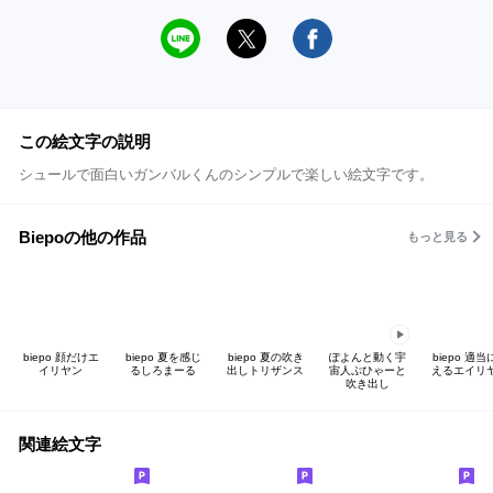
この絵文字の説明
シュールで面白いガンバルくんのシンプルで楽しい絵文字です。
Biepoの他の作品
もっと見る
biepo 顔だけエ
biepo 夏を感じ
biepo 夏の吹き
ぽよんと動く宇
biepo 適当
イリヤン
るしろまーる
出しトリザンス
宙人ぷひゃーと
えるエイリ
吹き出し
関連絵文字