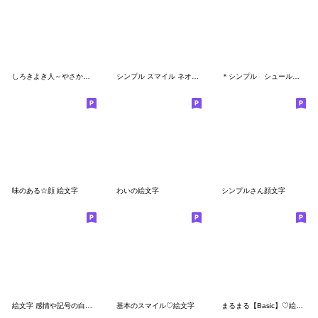
しろきよき人～やさかわゴリオ～
シンプル スマイル ネオン記号
＊シンプル シュール絵文字＊
味のある☆顔 絵文字
わいの絵文字
シンプルさん顔文字
絵文字 感情や記号の白い人です
基本のスマイル♡絵文字
まるまる【Basic】♡絵文字