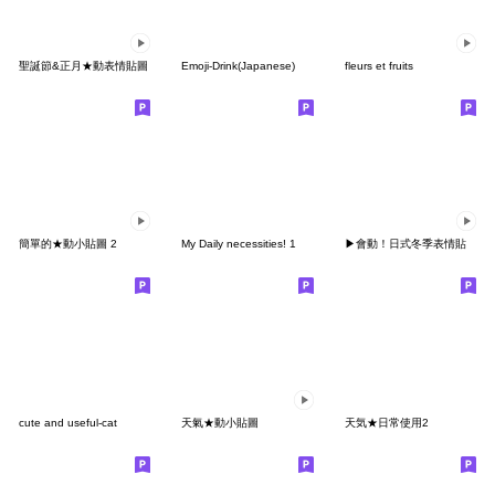
聖誕節&正月★動表情貼圖
Emoji-Drink(Japanese)
fleurs et fruits
簡單的★動小貼圖 2
My Daily necessities! 1
▶會動！日式冬季表情貼
cute and useful-cat
天氣★動小貼圖
天気★日常使用2