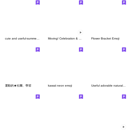
cute and useful-summer-marine
Moving! Celebration & Birthday Emoji
Flower Bracket Emoji
運動的★社團、學習
kawaii neon emoji
Useful adorable natural emoji 8