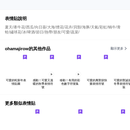
表情貼說明
夏天/牽牛花/西瓜/向日葵/大海/煙花/花卉/貝類/海豚/天氣/彩虹/蝸牛/青
蛙/繡球花/冰/啤酒/節日/熱帶/朋友/可愛/蔬菜/
ohamajirow的其他作品
顯示更多
可愛的蛇新年表
感動！可愛又溫
移動！有用的彩
可愛的萬聖節快
可愛的聖誕
情貼圖
暖的秋季表情符
色數字符號集
樂表情符號
冬季表情符
號
裝
更多類似表情貼