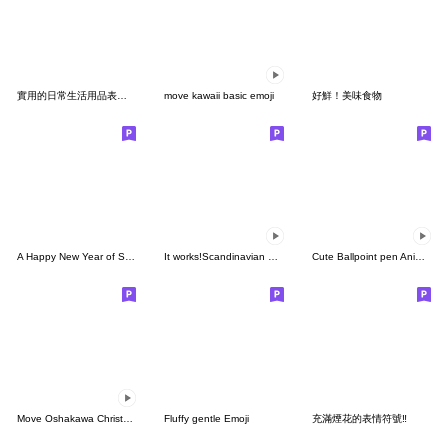
實用的日常生活用品表情貼
move kawaii basic emoji
好鮮！美味食物
A Happy New Year of Seasonal Emoji.
It works!Scandinavian natural pictograms
Cute Ballpoint pen Animation Emoji
Move Oshakawa Christmas
Fluffy gentle Emoji
充滿煙花的表情符號‼️