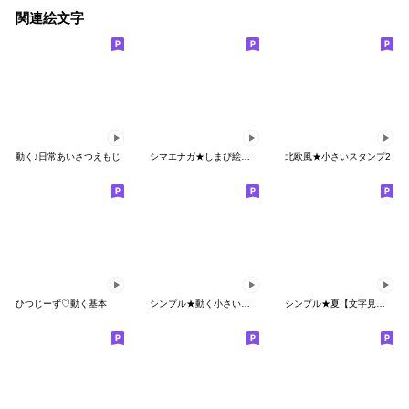
関連絵文字
動く♪日常あいさつえもじ
シマエナガ★しまぴ絵文字
北欧風★小さいスタンプ2
ひつじーず♡動く基本
シンプル★動く小さいスタンプ3
シンプル★夏【文字見やすい】