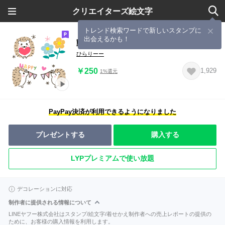
クリエイターズ絵文字
トレンド検索ワードで新しいスタンプに
出会えるかも！
動く♡ちょこんとはりねずみさん
ひらりーー
￥250
1,929
1%還元
PayPay決済が利用できるようになりました
プレゼントする
購入する
LYPプレミアムで使い放題
デコレーションに対応
制作者に提供される情報について
LINEヤフー株式会社はスタンプ/絵文字/着せかえ制作者への売上レポートの提供の
ために、お客様の購入情報を利用します。