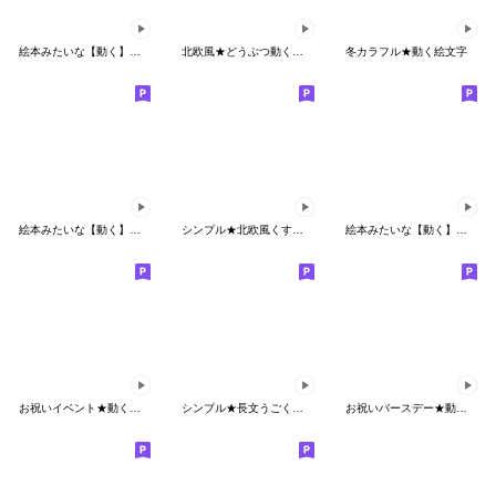
絵本みたいな【動く】うさイチゴ
北欧風★どうぶつ動く絵文字
冬カラフル★動く絵文字
絵本みたいな【動く】文字入りうさイチゴ
シンプル★北欧風くすみ色
絵本みたいな【動く】敬語のブラクマ絵文字
お祝いイベント★動く小さいスタンプ
シンプル★長文うごく絵文字
お祝いバースデー★動く絵文字