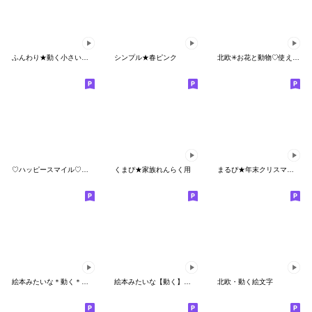
ふんわり★動く小さいスタンプ
シンプル★春ピンク
北欧✳︎お花と動物♡使える敬語の絵文字
♡ハッピースマイル♡文字入り絵文字♡
くまぴ★家族れんらく用
まるぴ★年末クリスマス【小さいスタンプ】
絵本みたいな＊動く＊ねこねこねこ
絵本みたいな【動く】つかえるうさイチゴ
北欧・動く絵文字