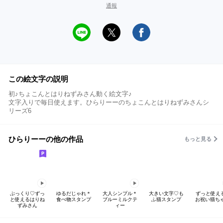
通報
この絵文字の説明
初♪ちょこんとはりねずみさん動く絵文字♪
文字入りで毎日使えます。ひらりーーのちょこんとはりねずみさんシ
リーズ6
ひらりーーの他の作品
もっと見る
ぷっくり♡ずっ
ゆるだじゃれ＊
大人シンプル＊
大きい文字♡も
ずっと使える
と使えるはりね
食べ物スタンプ
ブルーミルクテ
ふ猫スタンプ
お祝い猫ち
ずみさん
ィー