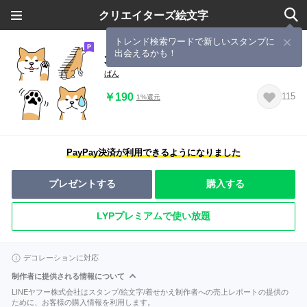
クリエイターズ絵文字
トレンド検索ワードで新しいスタンプに
出会えるかも！
犬種別毎日使える可愛い秋田犬絵文字
ばん
￥190
115
1%還元
PayPay決済が利用できるようになりました
プレゼントする
購入する
LYPプレミアムで使い放題
デコレーションに対応
制作者に提供される情報について
LINEヤフー株式会社はスタンプ/絵文字/着せかえ制作者への売上レポートの提供の
ために、お客様の購入情報を利用します。