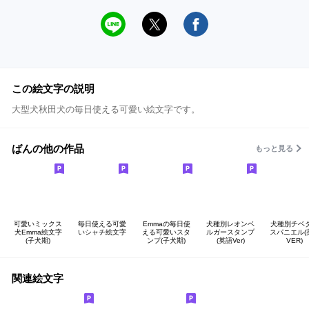
この絵文字の説明
大型犬秋田犬の毎日使える可愛い絵文字です。
ばんの他の作品
もっと見る
可愛いミックス
毎日使える可愛
Emmaの毎日使
犬種別レオンベ
犬種別チベ
犬Emma絵文字
いシャチ絵文字
える可愛いスタ
ルガースタンプ
スパニエル(
(子犬期)
ンプ(子犬期)
(英語Ver)
VER)
関連絵文字