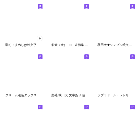
動く！まめしば絵文字
柴犬（犬）- 白 - 表情集 1/2
秋田犬★シンプル絵文字★by Alice
クリーム毛色ダックスのリアクション絵文字
虎毛 秋田犬 文字あり 使いやすい絵文字
ラブラドール・レトリバー（ブラック）