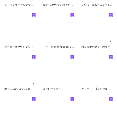
ジャックラッセルテリア(犬)-スムース/タン
愛すべき♥キャバリアちゃんふれんず絵文字
チワワ - スムースコート（犬）
バーニーズマウンテンドッグの絵文字です。
ドット絵 白柴 柴犬 ホワイト 絵文字
白シュナの動く！絵文字
動く♡ふわふわシェルティ（セーブル①）
茶色いハスキー
キャバリア【シンプル使いやすい】絵文字