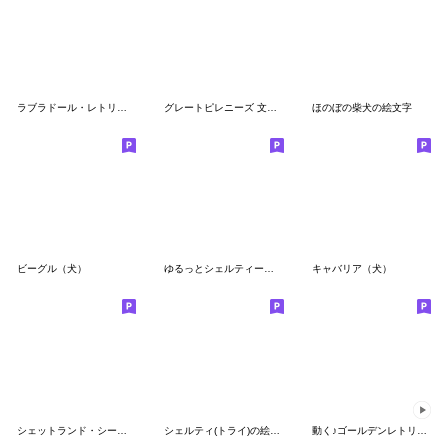
ラブラドール・レトリバー（イエロー）
グレートピレニーズ 文字付 使い易い絵文字
ほのぼの柴犬の絵文字
ビーグル（犬）
ゆるっとシェルティー（セーブル）
キャバリア（犬）
シェットランド・シープドッグ(犬)
シェルティ(トライ)の絵文字。
動く♪ゴールデンレトリバー絵文字