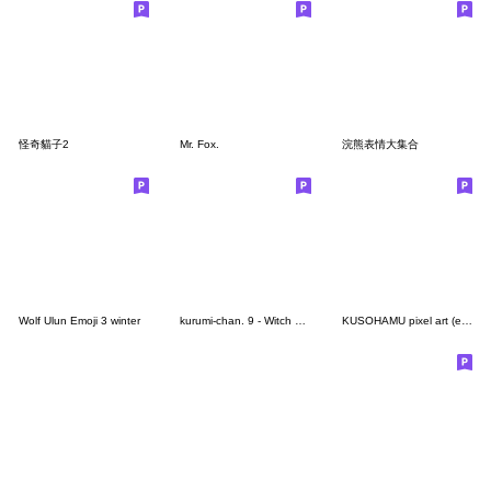
怪奇貓子2
Mr. Fox.
浣熊表情大集合
Wolf Ulun Emoji 3 winter
kurumi-chan. 9 - Witch Ver.
KUSOHAMU pixel art (emoji)