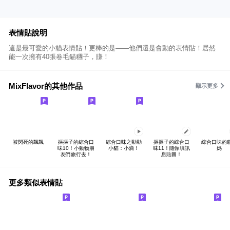
表情貼說明
這是最可愛的小貓表情貼！更棒的是——他們還是會動的表情貼！居然
能一次擁有40張卷毛貓糰子，賺！
MixFlavor的其他作品
顯示更多
被閃死的飄飄
摳摳子的綜合口
綜合口味之動動
摳摳子的綜合口
綜合口味的
味10！小動物朋
小貓：小滴！
味11！隨你填訊
媽
友們旅行去！
息貼圖！
更多類似表情貼