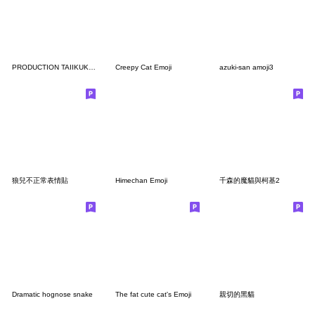
PRODUCTION TAIIKUKAN Emoji
Creepy Cat Emoji
azuki-san amoji3
狼兒不正常表情貼
Himechan Emoji
千森的魔貓與柯基2
Dramatic hognose snake
The fat cute cat's Emoji
親切的黑貓