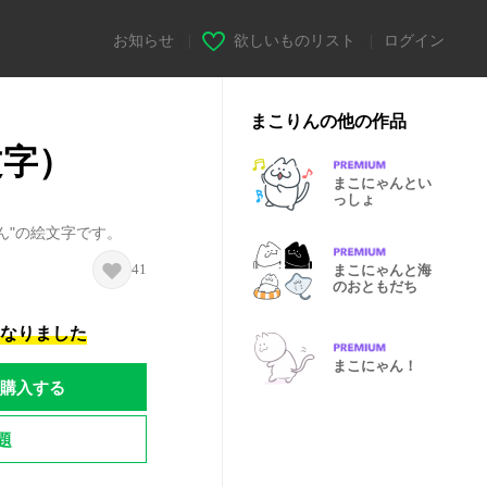
お知らせ
|
欲しいものリスト
|
ログイン
まこりんの他の作品
文字）
まこにゃんとい
っしょ
ん"の絵文字です。
41
まこにゃんと海
のおともだち
になりました
まこにゃん！
購入する
題