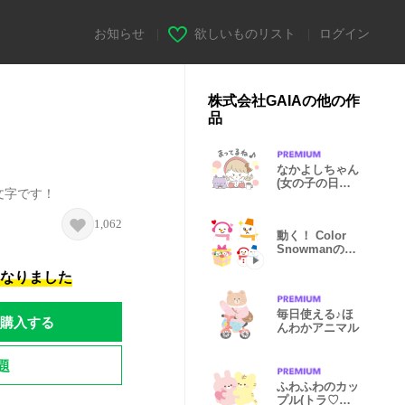
お知らせ
|
欲しいものリスト
|
ログイン
株式会社GAIAの他の作
品
なかよしちゃん
(女の子の日常
絵文字です！
♪)
1,062
動く！ Color
Snowmanの絵
文字
になりました
毎日使える♪ほ
購入する
んわかアニマル
題
ふわふわのカッ
プル(トラ♡ウ