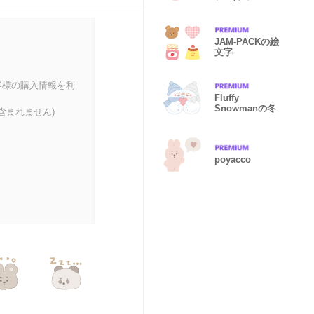
サギ)
JAM-PACKの絵
文字
客様の購入情報を利
Fluffy
Snowmanの冬
含まれません)
poyacco