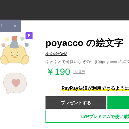
！
poyacco の絵文字
株式会社GAIA
ふわふわで可愛いなぞの生き物poyacco の
￥190
1%還元
PayPay決済が利用できるよう
プレゼントする
LYPプレミアムで使い放