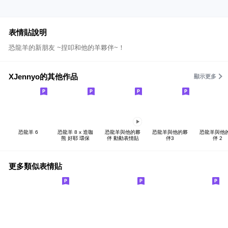
表情貼說明
恐龍羊的新朋友 ~捏叩和他的羊夥伴~！
XJennyo的其他作品
顯示更多
恐龍羊 6
恐龍羊 8 x 造咖
恐龍羊與他的夥
恐龍羊與他的夥
恐龍羊與他
熊 好耶 環保
伴 動動表情貼
伴3
伴 2
更多類似表情貼