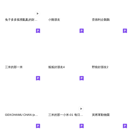
兔子多多狐狸亂亂的財源滾滾新年
小雞朋友
歪德利企鵝鵝
三米的那一米
狐狐好朋友4
野狼好朋友2
GEKOHAMU CHAN (emoji)
三米的那一小米-01 每日一粒米
寅將軍動物園