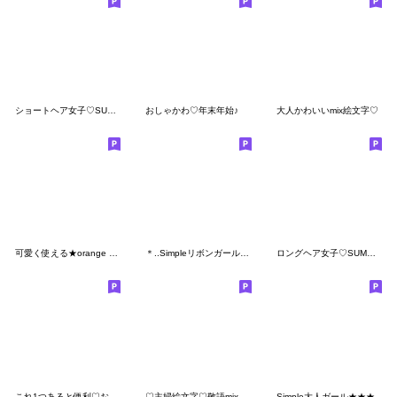
ショートヘア女子♡SUMMER STYLE♪
おしゃかわ♡年末年始♪
大人かわいいmix絵文字♡
可愛く使える★orange pink★
＊..Simpleリボンガール..＊
ロングヘア女子♡SUMMER STYLE♪
これ1つあると便利♡おしゃれ絵文字
♡主婦絵文字♡敬語mix
Simple大人ガール★★★