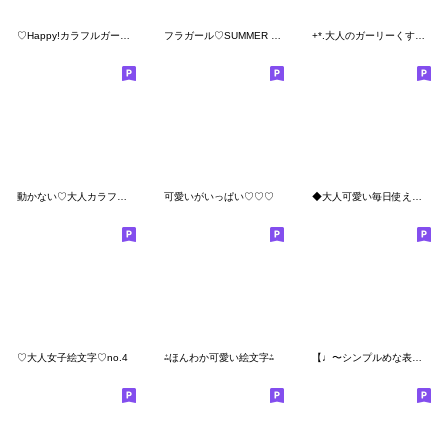
♡Happy!カラフルガール♡
フラガール♡SUMMER STYLE♪
+*.大人のガーリーくすみSimple#2.*+
動かない♡大人カラフル絵文字STYLE♪
可愛いがいっぱい♡♡♡
◆大人可愛い毎日使える絵文字◆シンプル
♡大人女子絵文字♡no.4
⁂ほんわか可愛い絵文字⁂
【♩〜シンプルめな表情絵文字たち〜】