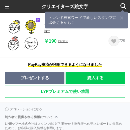
クリエイターズ絵文字
トレンド検索ワードで新しいスタンプに
出会えるかも！
シンプル♡GIRL
玲**
￥190
729
1%還元
PayPay決済が利用できるようになりました
プレゼントする
購入する
LYPプレミアムで使い放題
デコレーションに対応
制作者に提供される情報について
LINEヤフー株式会社はスタンプ/絵文字/着せかえ制作者への売上レポートの提供の
ために、お客様の購入情報を利用します。