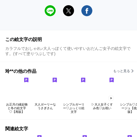
この絵文字の説明
カラフルでおしゃれ♪大人っぽくて使いやすいおだんご女子の絵文字で
す。(すべて塗りつぶしです)
玲**の他の作品
もっと見る
お正月の縁起物
大人ガーリーな
シンプルガーリ
▷大人女子くす
シンプル♡
と冬の絵文字
うさぎさん
ー♡ぷっくり絵
み色♡お祝い
ージュ【改
♡【再販】
文字
版】
関連絵文字