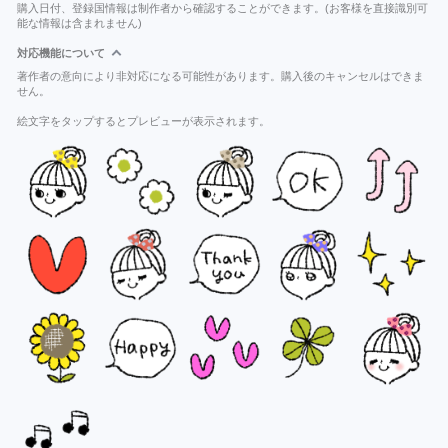
購入日付、登録国情報は制作者から確認することができます。(お客様を直接識別可
能な情報は含まれません)
対応機能について
著作者の意向により非対応になる可能性があります。購入後のキャンセルはできま
せん。
絵文字をタップするとプレビューが表示されます。