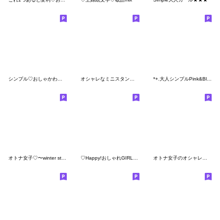
シンプル♡おしゃかわモノトーン絵文字
オシャレなミニスタンプ♪mixSTYLE♡
*+.大人シンプルPink&Black.+*
オトナ女子♡〜winter style〜
♡Happy!おしゃれGIRL-レッド&ブラック-♡
オトナ女子のオシャレ絵文字❤️