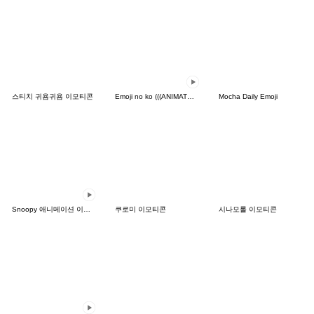
스티치 귀욤귀욤 이모티콘
Emoji no ko (((ANIMATED))) Emoji
Mocha Daily Emoji
Snoopy 애니메이션 이모티콘: 심플 손그림
쿠로미 이모티콘
시나모롤 이모티콘