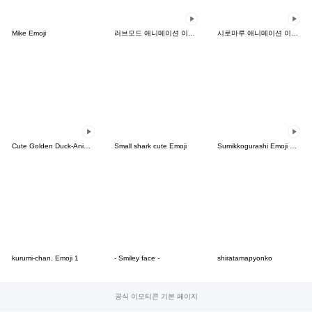
Mike Emoji
러브모드 애니메이션 이모티콘
시로마루 애니메이션 이모티콘(데일리)
Cute Golden Duck-Animated Emoji
Small shark cute Emoji
Sumikkogurashi Emoji Vol. 3
kurumi-chan. Emoji 1
- Smiley face -
shiratamapyonko
공식 이모티콘 기본 페이지