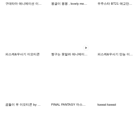
구데타마 애니메이션 이모티콘
몽글이 몽몽 , lovely mongmong emoji
우주스타 BT21 애교만렙 이모티콘
피스케&우사기 이모티콘
짱구는 못말려 애니메이션 이모티콘
피스케&우사기 만능 이모티콘
곰돌이 푸 이모티콘 by 나가노
FINAL FANTASY 마스코트 이모티콘
kawaii kawaii