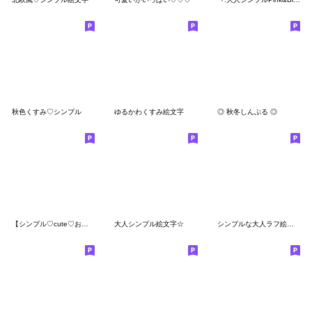
秋色くすみ♡シンプル
ゆるかわくすみ絵文字
◎ 秋冬しんぷる ◎
【シンプル♡cute♡おしゃれ絵文字♡】
大人シンプル絵文字☆
シンプルな大人ラフ絵文字。