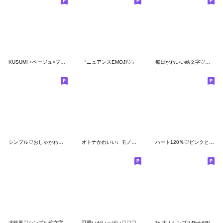
KUSUMI +ベージュ×ブラック•* ＊
『ニュアンスEMOJI♡』
毎日かわいい絵文字♡くま
シンプル♡おしゃかわモノトーン絵文字
オトナかわいい♩モノトーン線画絵文字
ハート120％♡ピンクとチョコ色大人セット
北欧風♡シンプル絵文字
可愛いがいっぱい♡♡♡
*+.大人シンプルPink&Black.+*