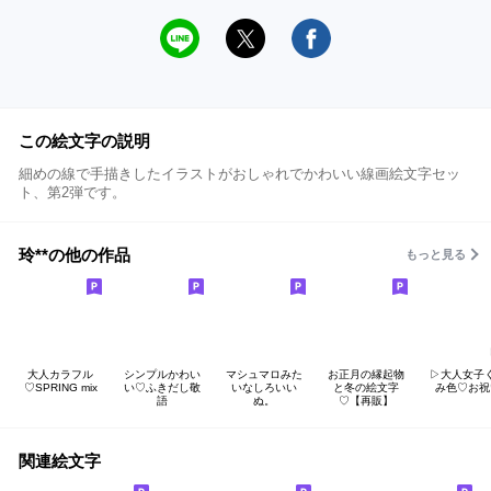
この絵文字の説明
細めの線で手描きしたイラストがおしゃれでかわいい線画絵文字セッ
ト、第2弾です。
玲**の他の作品
もっと見る
大人カラフル
シンプルかわい
マシュマロみた
お正月の縁起物
▷大人女子
♡SPRING mix
い♡ふきだし敬
いなしろいい
と冬の絵文字
み色♡お祝
語
ぬ。
♡【再販】
関連絵文字