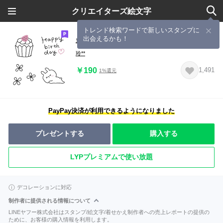
クリエイターズ絵文字
トレンド検索ワードで新しいスタンプに
出会えるかも！
手描きゆるシンプル２♡
玲**
￥190
1,491
1%還元
PayPay決済が利用できるようになりました
プレゼントする
購入する
LYPプレミアムで使い放題
デコレーションに対応
制作者に提供される情報について
LINEヤフー株式会社はスタンプ/絵文字/着せかえ制作者への売上レポートの提供の
ために、お客様の購入情報を利用します。