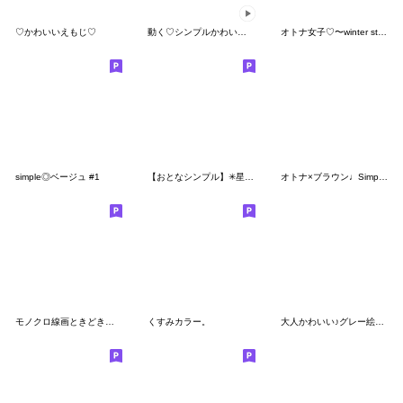
♡かわいいえもじ♡
動く♡シンプルかわいい絵文字
オトナ女子♡〜winter style〜
simple◎ベージュ #1
【おとなシンプル】✳︎星いっぱい✳︎絵文字
オトナ×ブラウン♩Simple＊絵文字
モノクロ線画ときどき色♡絵文字
くすみカラー。
大人かわいい♪グレー絵文字