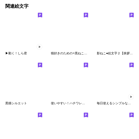
関連絵文字
▶動く！しら君
猫好きのための⭐️黒ねこ絵文字
影ねこ●絵文字２【挨拶＋ネタ】
黒猫シルエット
使いやすい！ハチワレねこの絵文字
毎日使えるシンプルな絵文字 ２