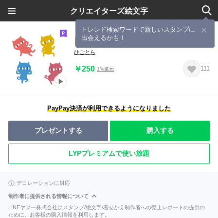
クリエイターズ絵文字
トレンド検索ワードで新しいスタンプに
出会えるかも！
▶︎踊る♪ねこだらけ！ダンス！2！
ひごとら
￥250
111
1%還元
PayPay決済が利用できるようになりました
プレゼントする
購入する
LYPプレミアムで使い放題
デコレーションに対応
制作者に提供される情報について
LINEヤフー株式会社はスタンプ/絵文字/着せかえ制作者への売上レポートの提供の
ために、お客様の購入情報を利用します。