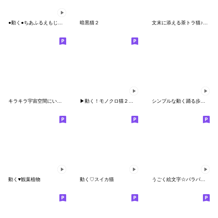
●動く●ちあふるえもじ【グレーねこ】
暗黒猫２
文末に添える茶トラ猫♪絵文字（40種類）
キラキラ宇宙空間にいるような絵文字
▶︎動く！モノクロ猫２◎大人くすみカラー
シンプルな動く踊る歩く黒猫 簡単な英語 秋
動く♥観葉植物
動く♡スイカ猫
うごく絵文字☆パラパラ漫画ネコ