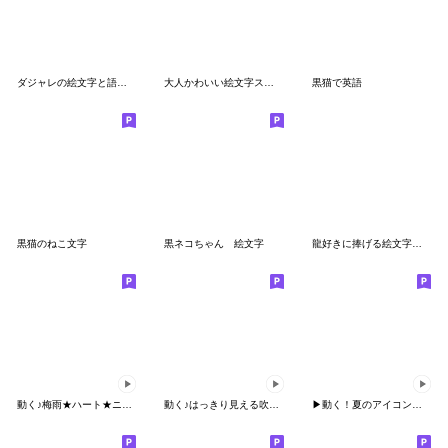
ダジャレの絵文字と語尾に使えるイラスト1
大人かわいい絵文字スタンプ[ねこ]
黒猫で英語
黒猫のねこ文字
黒ネコちゃん 絵文字
龍好きに捧げる絵文字【竜】【辰年】
動く♪梅雨★ハート★ニコちゃん
動く♪はっきり見える吹き出し絵文字
▶動く！夏のアイコン☆絵文字☆和風有