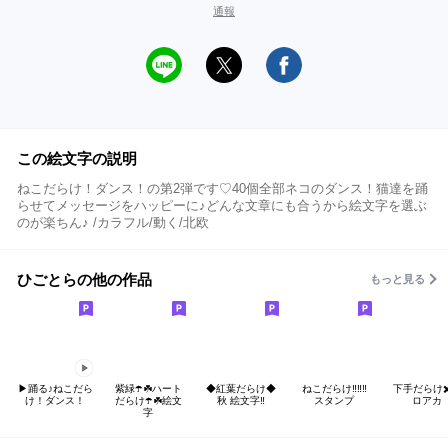
通報
この絵文字の説明
ねこだらけ！ダンス！の第2弾です♡40個全部ネコのダンス！猫達を踊
らせてメッセージをハッピーに♪どんな文章にも合うから絵文字を選ぶ
のが楽ちん♪ /カラフル/動く/北欧
ひごとらの他の作品
もっと見る
▶︎踊る♪ねこだら
紫緑☂️☘️ハート
◆紅葉だらけ◆
ねこだらけ‼️‼️‼️
下手だらけ✖
け！ダンス！
だらけ☂️☘️絵文
秋 絵文字‼️
スタンプ
ロアカ
字