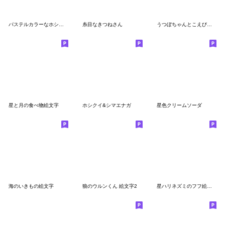
パステルカラーなホシクイ絵文字
糸目なきつねさん
うつぼちゃんとこえびちゃん絵文字
星と月の食べ物絵文字
ホシクイ&シマエナガ
星色クリームソーダ
海のいきもの絵文字
狼のウルンくん 絵文字2
星ハリネズミのフフ絵文字