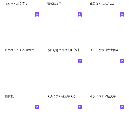
ホシクイ絵文字２
蕾狐絵文字
糸目なきつねさん5
狼のウルンくん 絵文字
糸目なきつねさん3【冬】
ゆるっと毎日古生物＆恐竜絵文字2
稲荷狐
★カラフル絵文字★ウミウシさん
ホシイロザメ絵文字