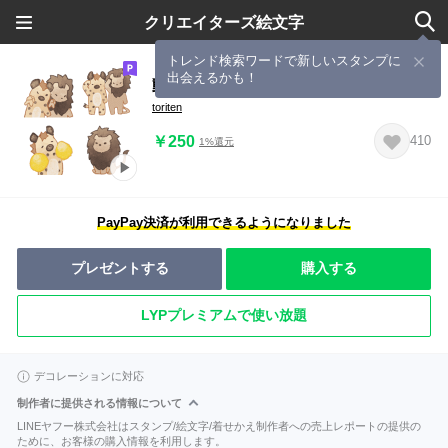
クリエイターズ絵文字
トレンド検索ワードで新しいスタンプに
出会えるかも！
動く！ハイエナとライオン
toriten
￥250
410
1%還元
PayPay決済が利用できるようになりました
プレゼントする
購入する
LYPプレミアムで使い放題
デコレーションに対応
制作者に提供される情報について
LINEヤフー株式会社はスタンプ/絵文字/着せかえ制作者への売上レポートの提供の
ために、お客様の購入情報を利用します。