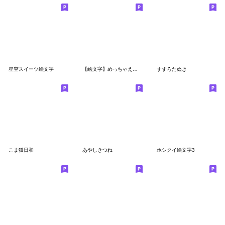
星空スイーツ絵文字
【絵文字】めっちゃええサメ、シャーくん
すずろたぬき
こま狐日和
あやしきつね
ホシクイ絵文字3