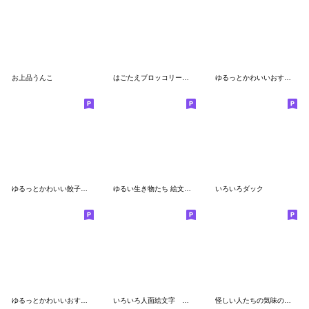
お上品うんこ
はごたえブロッコリーの絵文字
ゆるっとかわいいおすもうさん絵文字2
ゆるっとかわいい餃子くん絵文字
ゆるい生き物たち 絵文字 ７
いろいろダック
ゆるっとかわいいおすもうさん絵文字3
いろいろ人面絵文字 海洋生物編
怪しい人たちの気味の悪い絵文字