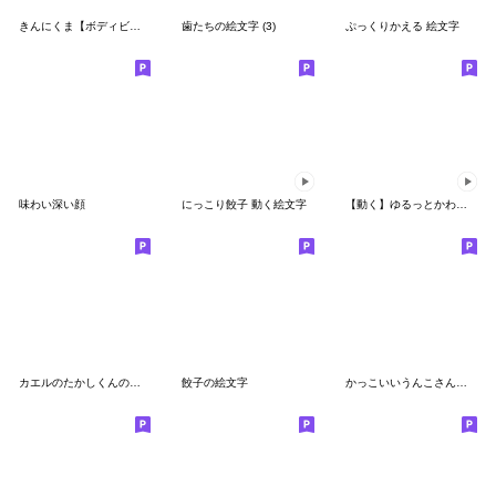
きんにくま【ボディビルポージング絵文字】
歯たちの絵文字 (3)
ぷっくりかえる 絵文字
味わい深い顔
にっこり餃子 動く絵文字
【動く】ゆるっとかわいいおすもうさん
カエルのたかしくんの絵文字
餃子の絵文字
かっこいいうんこさんの絵文字