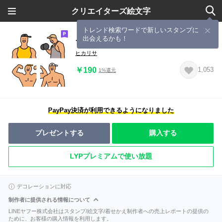
クリエイターズ絵文字
トレンド検索ワードで新しいスタンプに
出会えるかも！
マッチョくん４
ヒカリサ
￥190
1,053
1%還元
PayPay決済が利用できるようになりました
プレゼントする
購入する
LYPプレミアムで使い放題
デコレーションに対応
制作者に提供される情報について
LINEヤフー株式会社はスタンプ/絵文字/着せかえ制作者への売上レポートの提供の
ために、お客様の購入情報を利用します。