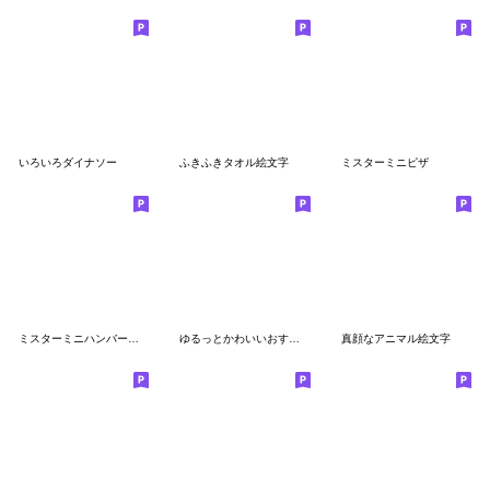
いろいろダイナソー
ふきふきタオル絵文字
ミスターミニピザ
ミスターミニハンバーガー
ゆるっとかわいいおすもうさん絵文字
真顔なアニマル絵文字