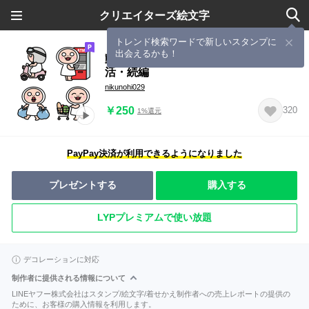
クリエイターズ絵文字
トレンド検索ワードで新しいスタンプに
出会えるかも！
動く！しろめちゃん絵文字 日常生
活・続編
nikunohi029
￥250
320
1%還元
PayPay決済が利用できるようになりました
プレゼントする
購入する
LYPプレミアムで使い放題
デコレーションに対応
制作者に提供される情報について
LINEヤフー株式会社はスタンプ/絵文字/着せかえ制作者への売上レポートの提供の
ために、お客様の購入情報を利用します。