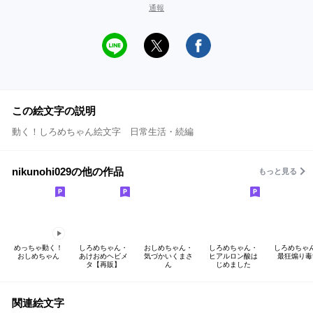
通報
この絵文字の説明
動く！しろめちゃん絵文字 日常生活・続編
nikunohi029の他の作品
もっと見る
めっちゃ動く！
しろめちゃん・
おしめちゃん・
しろめちゃん・
しろめちゃ
おしめちゃん
あけおめヘビメ
気づかいくまさ
ヒアルロン酸は
最狂煽り毒
タ【再販】
ん
じめました
関連絵文字