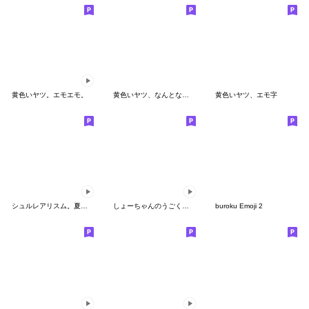
黄色いヤツ。エモエモ。
黄色いヤツ、なんとなく夏。
黄色いヤツ、エモ字
シュルレアリスム。夏の動く絵文字
しょーちゃんのうごくピクセル絵文字
buroku Emoji 2