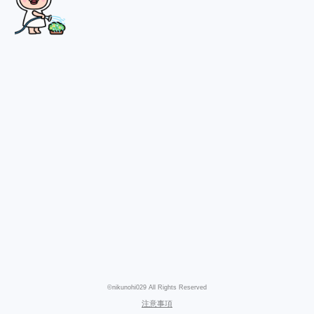
©nikunohi029 All Rights Reserved
注意事項