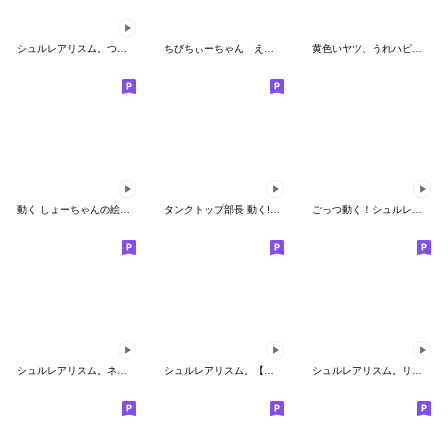
シュルレアリスム。つなげる【冬】絵文字！
ちびちぃーちゃん えもじ
黄色いヤツ、うれハピ絵文字
動く しょーちゃんの絵文字ダヨ! 2
タンクトップ部長 動く!絵文字
ごっつ動く！シュルレアリスム。絵文字
シュルレアリスム。ネガティブ絵文字
シュルレアリスム。【夏】動く絵文字
シュルレアリスム。リアクション絵文字