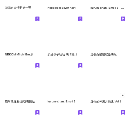
花花台表情貼第一彈
hoodiegirl(Silver hair)
kurumi-chan. Emoji 3 - Dog Ver.
NEKOMIMI girl Emoji
奶油鴿子咕咕 表情貼 1
這個白貓貓就是嗨啦
貓耳娘迷雅-超萌表情貼
kurumi-chan. Emoji 2
迷你的神無月鹿比 Vol.1