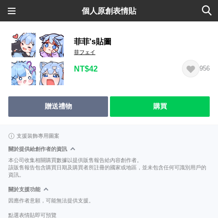
個人原創表情貼
菲菲's貼圖
菲フェイ
NT$42
956
贈送禮物
購買
支援裝飾專用圖案
關於提供給創作者的資訊
本公司收集相關購買數據以提供販售報告給內容創作者。
該販售報告包含購買日期及購買者所註冊的國家或地區，並未包含任何可識別用戶的
資訊。
關於支援功能
因應作者意願，可能無法提供支援。
點選表情貼即可預覽