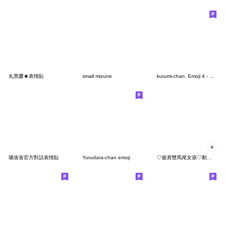
丸黑醬★表情貼
small mizune
kurumi-chan. Emoji 4 - Cat Ver.
璐洛洛官方對話表情貼
Yurudara-chan emoji
♡披肩雙馬尾女孩♡動態表情貼