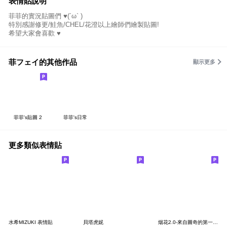
表情貼說明
菲菲的實況貼圖們 ♥(´ω` )
特別感謝修更/鮭魚/CHEL/花澄以上繪師們繪製貼圖!
希望大家會喜歡 ♥
菲フェイ的其他作品
顯示更多
菲菲's貼圖 2
菲菲's日常
更多類似表情貼
水希MIZUKI 表情貼
貝塔虎妮
烟花2.0-來自圖奇的第一彈表情貼♡