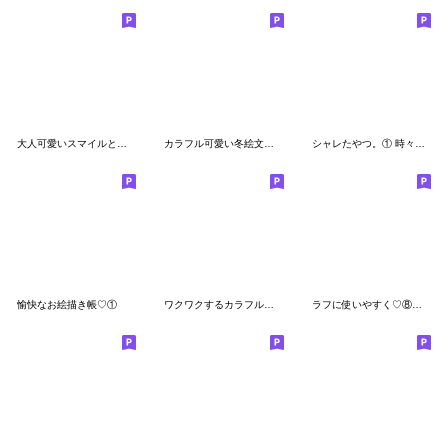
大人可愛いスマイルと吹き出し♩2
カラフル可愛い冬絵文字.*Xmas＆お正月
シャレたやつ。① 時々ゼブラ♡
愉快なお絵描き帳♡①
ワクワクするカラフル絵文字♩
ラフに使いやすく♡⑧くすみカラー