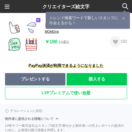
クリエイターズ絵文字
トレンド検索ワードで新しいスタンプに
出会えるかも！
日常使えるカラフル絵文字
MOMOrin
￥190
192
1%還元
PayPay決済が利用できるようになりました
プレゼントする
購入する
LYPプレミアムで使い放題
デコレーションに対応
制作者に提供される情報について
LINEヤフー株式会社はスタンプ/絵文字/着せかえ制作者への売上レポートの提供の
ために、お客様の購入情報を利用します。