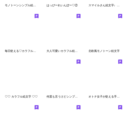
モノトーンシンプル絵文字 5
はっぴーれいんぼー♡②
スマイルさん絵文字♩ミニスタンプも◎
毎日使える♡カラフル絵文字
大人可愛いカラフル絵文字♩
北欧風モノトーン絵文字
♡♡ カラフル絵文字 ♡♡
何度も言うけどシンプルです。③
オトナ女子が使える手書き風シンプル絵文字