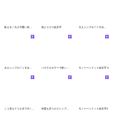
使える！大人可愛い吹き出しset♡
色とりどり絵文字
大人シンプル♡くすみカラー③
大人シンプル♡くすみカラー②
パステルカラーで使いやすい絵文字
モノトーンドット絵文字 4
こう見えてうさぎです₍ᐢ..ᐢ₎ ♡
何度も言うけどシンプルです。②
モノトーンドット絵文字3