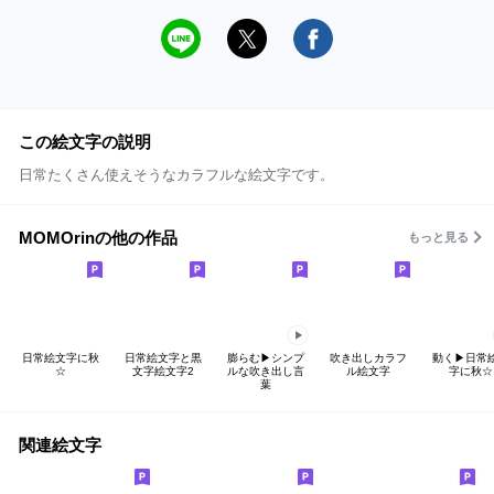
この絵文字の説明
日常たくさん使えそうなカラフルな絵文字です。
MOMOrinの他の作品
もっと見る
日常絵文字に秋
日常絵文字と黒
膨らむ▶シンプ
吹き出しカラフ
動く▶日常
☆
文字絵文字2
ルな吹き出し言
ル絵文字
字に秋☆
葉
関連絵文字