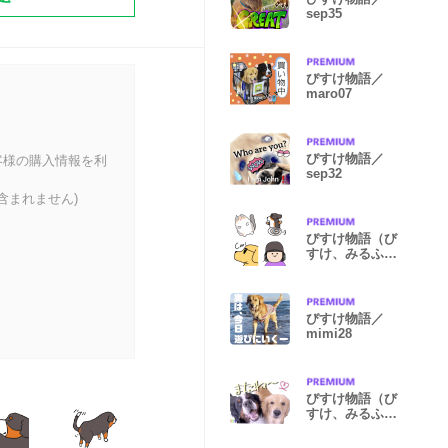
sep35
びすけ物語／
maro07
びすけ物語／
客様の購入情報を利
sep32
含まれません)
びすけ物語（び
すけ、みるふ）
／soy07
びすけ物語／
mimi28
びすけ物語（び
すけ、みるふ）
／megu18