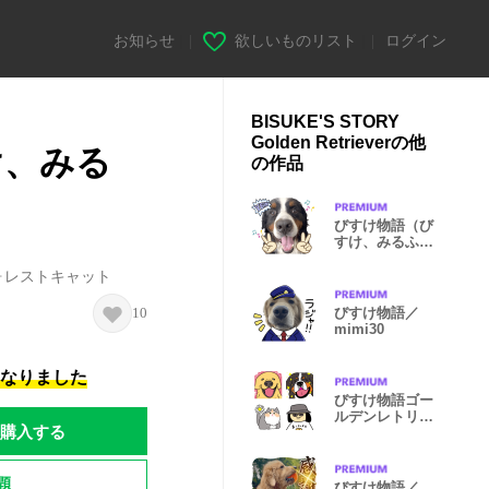
お知らせ
|
欲しいものリスト
|
ログイン
BISUKE'S STORY
Golden Retrieverの他
け、みる
の作品
びすけ物語（び
すけ、みるふ）
／non12
ォレストキャット
10
びすけ物語／
mimi30
になりました
びすけ物語ゴー
ルデンレトリバ
購入する
ー｜soy08
題
びすけ物語／