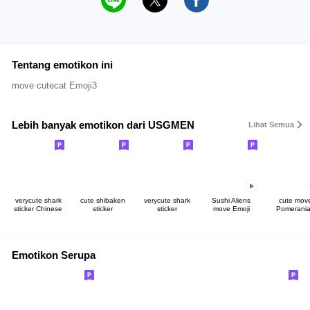
Tentang emotikon ini
move cutecat Emoji3
Lebih banyak emotikon dari USGMEN
Lihat Semua
verycute shark
cute shibaken
verycute shark
Sushi Aliens
cute mov
sticker Chinese
sticker
sticker
move Emoji
Pomerani
Emotikon Serupa