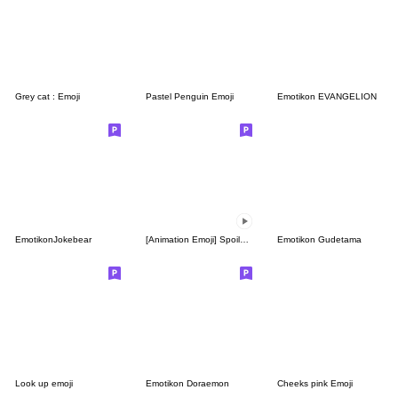
Grey cat : Emoji
Pastel Penguin Emoji
Emotikon EVANGELION
EmotikonJokebear
[Animation Emoji] Spoiled Rabbit
Emotikon Gudetama
Look up emoji
Emotikon Doraemon
Cheeks pink Emoji