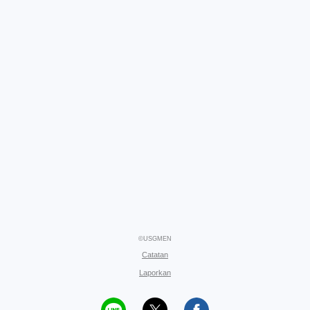
©USGMEN
Catatan
Laporkan