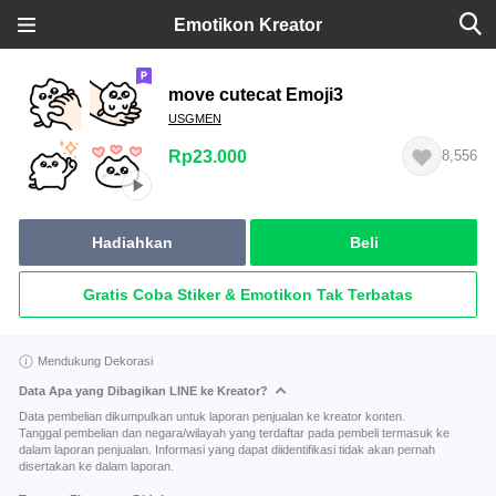
Emotikon Kreator
move cutecat Emoji3
USGMEN
Rp23.000
8,556
Hadiahkan
Beli
Gratis Coba Stiker & Emotikon Tak Terbatas
Mendukung Dekorasi
Data Apa yang Dibagikan LINE ke Kreator?
Data pembelian dikumpulkan untuk laporan penjualan ke kreator konten.
Tanggal pembelian dan negara/wilayah yang terdaftar pada pembeli termasuk ke
dalam laporan penjualan. Informasi yang dapat diidentifikasi tidak akan pernah
disertakan ke dalam laporan.