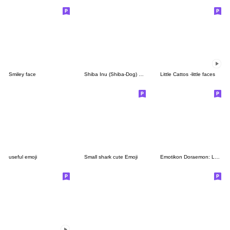
Smiley face
Shiba Inu (Shiba-Dog) emoji
Little Cattos -little faces
useful emoji
Small shark cute Emoji
Emotikon Doraemon: Lembut