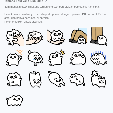
Tentang Fitur yang Didukung
Item mungkin tidak didukung tergantung dari persetujuan pemegang hak cipta.
Emotikon animasi hanya tersedia pada ponsel dengan aplikasi LINE versi 11.15.0 ke
atas, dan hanya berfungsi di obrolan.
Ketuk emotikon untuk pratinjau.