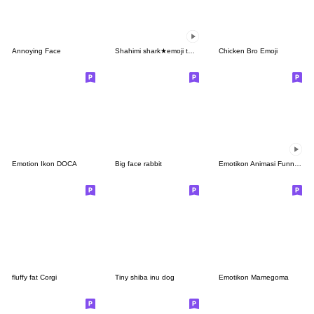
Annoying Face
Shahimi shark★emoji twisting and turning
Chicken Bro Emoji
Emotion Ikon DOCA
Big face rabbit
Emotikon Animasi Funny Monkey
fluffy fat Corgi
Tiny shiba inu dog
Emotikon Mamegoma