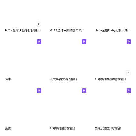
P714星球★新年好好用動態表情貼 1
P714星球★動物居民表情貼-3
Baby金桃Baby仙女下凡表情貼
兔宰
老屁孩很愛演表情貼
1G與珍妮的動態表情貼
梨虎
1G與珍妮的表情貼
恐龍安德里 表情貼2