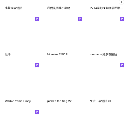
小蛙大表情貼
我們是商業小動物
P714星球★動物居民動態表情貼 1
汪海
Monster EMOJI
mermer－好多表情貼
Warbie Yama Emoji
pickles the frog #2
兔吉：表情貼 01