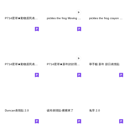
P714星球★動物居民表情貼-2
pickles the frog Moving Emoji
pickles the frog crayon touch emoji
P714星球★動物居民表情貼-1
P714星球★新年好好用動態表情貼 2
舉手貓 新年 節日表情貼
Duncan表情貼 2.0
碳布表情貼-擦擦來了
兔宰 2.0