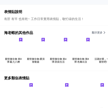
表情貼說明
有肝 有竿 也有乾~ 工作日常實用表情貼，敬忙碌的生活！
海老蝦的其他作品
顯示更多
厭世微生物 第9
厭世微生物-愛演
厭世微生物 第4
厭世微生物 第8
活著好累，
彈-亂七八糟
致敬篇
彈-防疫生活
彈-色禽出沒
厭世吧!
更多類似表情貼