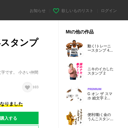
お知らせ
|
欲しいものリスト
|
ログイン
Mtの他の作品
年スタンプ
動く!トレーニ
ースタンプ 4レ
ップ
ニキのイカした
字です。 小さい仲間
スタンプ 2
103
G オン ザ スマ
ホ 絵文字 2匹
目
になりました
便利!動く金の
購入する
うんこスタンプ
13発目