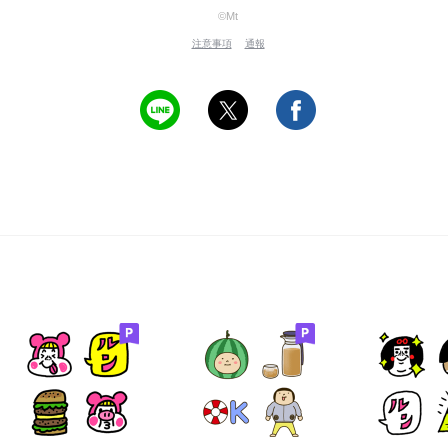
©Mt
注意事項
通報