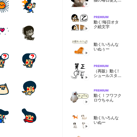
猫の毎日使える
スタンプ
動く!毎日オタ
ク絵文字
動く!いろんな
いぬぅー
（再販）動く!
シュールスタン
プvol10
動く！フワフク
ロウちゃん
動く!いろんな
いぬー