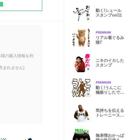
題
動く!シュール
スタンプvol11
リアル着ぐるみ
猫7
客様の購入情報を利
ニキのイカした
スタンプ
含まれません)
動く!うんこに
極振りしたでか
文字スタンプ2
。
気持ちを伝える
トレーニースタ
ンプ 3レップ
無表情おかっぱ