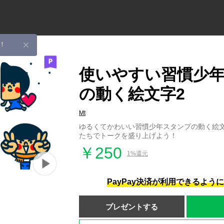
！
使いやすい習慣少
の動く絵文字2
Mt
ゆるくてかわいい習慣少年スタンプの動く絵文
たちでトークを盛り上げよう！
￥250
1%還元
PayPay決済が利用できるよう
プレゼントする