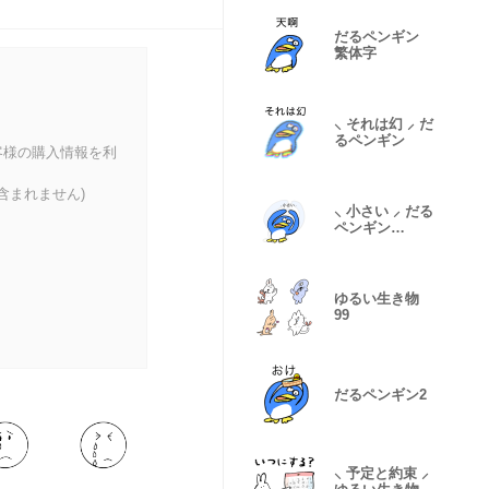
だるペンギン
繁体字
⸜ それは幻 ⸝ だ
るペンギン
客様の購入情報を利
含まれません)
⸜ 小さい ⸝ だる
ペンギン…
ゆるい生き物
99
だるペンギン2
⸜ 予定と約束 ⸝