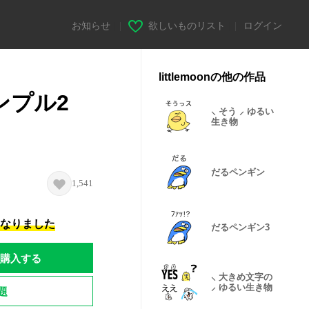
お知らせ
|
欲しいものリスト
|
ログイン
littlemoonの他の作品
ンプル2
⸜ そう ⸝ ゆるい
生き物
だるペンギン
1,541
になりました
だるペンギン3
購入する
⸜ 大きめ文字の
⸝ ゆるい生き物
題