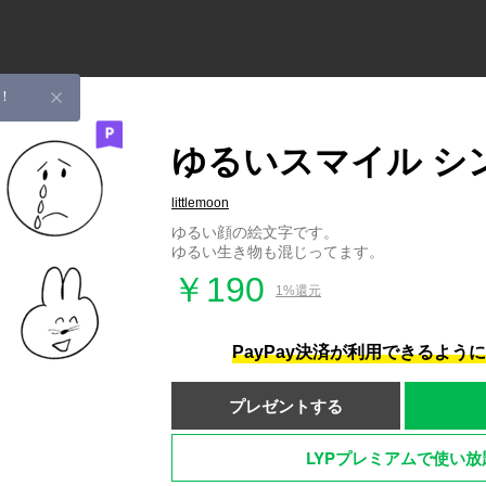
！
ゆるいスマイル シ
littlemoon
ゆるい顔の絵文字です。
ゆるい生き物も混じってます。
￥190
1%還元
PayPay決済が利用できるよう
プレゼントする
LYPプレミアムで使い放