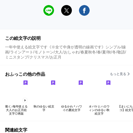
この絵文字の説明
一年中使える絵文字です《※全て中身が透明の線画です》シンプル/線
画/ラインアート/モノトーン/大人/おしゃれ/春夏秋冬/春/夏/秋/冬/敬語/
ミニスタンプ/クリスマス/お正月
おふっこの他の作品
もっと見る
動く♪毎年使える
秋のゆるい絵文
ゆるかわ＊ハワ
オバケとハロウ
【まいにち
大人のお正月絵
字
イの夏絵文字
ィンのゆるい秋
コ】絵文
文字◎再販
絵文字
関連絵文字