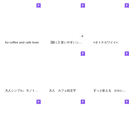
for coffee and cafe lover
【動く】使いやすいシンプル大人の絵文字
○オトナカワイイ○
大人シンプル♩モノトーン&くすみ絵文字
大人 カフェ絵文字
ずっと使える かわいいお正月絵文字