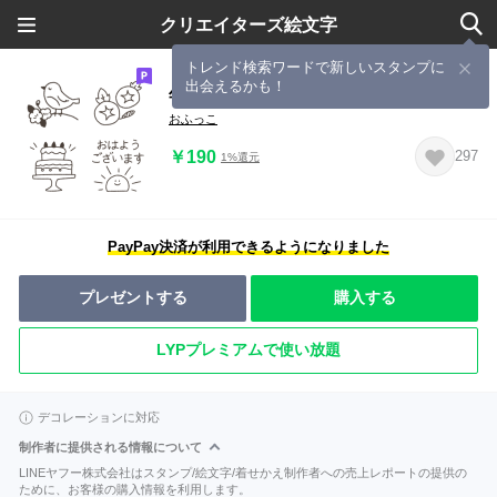
クリエイターズ絵文字
トレンド検索ワードで新しいスタンプに
出会えるかも！
年中使えるシンプル線画◎大人絵文字
おふっこ
￥190
297
1%還元
PayPay決済が利用できるようになりました
プレゼントする
購入する
LYPプレミアムで使い放題
デコレーションに対応
制作者に提供される情報について
LINEヤフー株式会社はスタンプ/絵文字/着せかえ制作者への売上レポートの提供の
ために、お客様の購入情報を利用します。