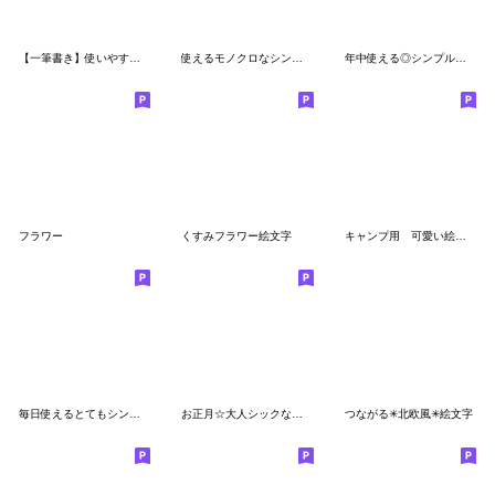
【一筆書き】使いやすい♪おしゃれ絵文字♡
使えるモノクロなシンプル絵文字
年中使える◎シンプルでかわいい顔文字
フラワー
くすみフラワー絵文字
キャンプ用 可愛い絵文字
毎日使えるとてもシンプルな絵文字②
お正月☆大人シックな線画絵文字 【再販】
つながる✳︎北欧風✳︎絵文字