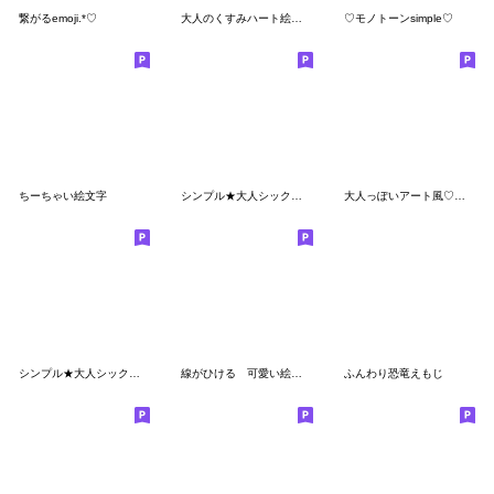
繋がるemoji.*♡
大人のくすみハート絵文字
♡モノトーンsimple♡
ちーちゃい絵文字
シンプル★大人シックな線画絵文字 15
大人っぽいアート風♡絵文字
シンプル★大人シックな線画絵文字 10
線がひける 可愛い絵文字
ふんわり恐竜えもじ