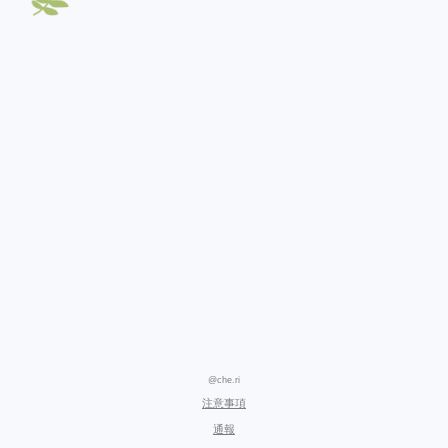
@che.ri
注意事項
通報