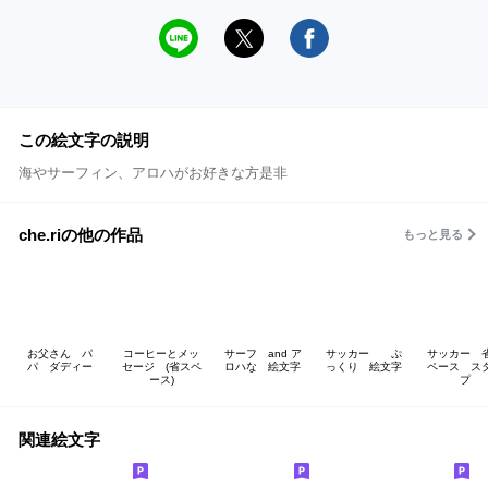
この絵文字の説明
海やサーフィン、アロハがお好きな方是非
che.riの他の作品
もっと見る
お父さん パ
コーヒーとメッ
サーフ and ア
サッカー ぷ
サッカー 
パ ダディー
セージ (省スペ
ロハな 絵文字
っくり 絵文字
ペース ス
ース)
プ
関連絵文字