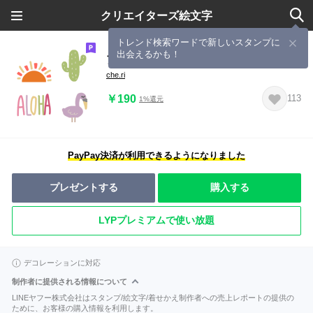
クリエイターズ絵文字
トレンド検索ワードで新しいスタンプに
出会えるかも！
アロハ サーフ らばーず
che.ri
￥190
113
1%還元
PayPay決済が利用できるようになりました
プレゼントする
購入する
LYPプレミアムで使い放題
デコレーションに対応
制作者に提供される情報について
LINEヤフー株式会社はスタンプ/絵文字/着せかえ制作者への売上レポートの提供の
ために、お客様の購入情報を利用します。